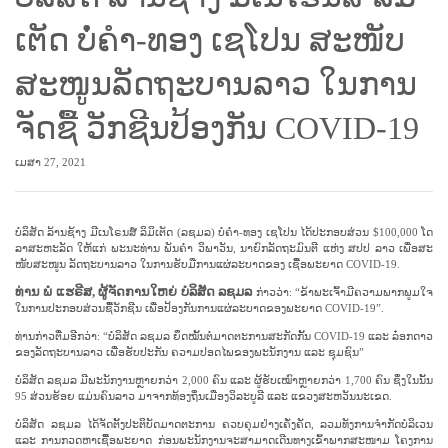
ເຕັດ ບໍ່​ຄຳ-ທອງ​ ເຊ​ໂປນ ສະ​ໜັບ​
ສະ​ໜູນ​ລັດ​ຖະ​ບານ​ລາວ ໃນ​ການ​
ຈັດ​ຊື້ ວັກ​ຊີນ​ປ້ອງ​ກັນ COVID-19 ​
ເມສາ 27, 2021
​ບໍ​ລິ​ສັດ ລ້ານ​ຊ້າງ ມີເນ​ໂຣນ​ສ໌ ລິ​ມິ​ເຕັດ (ລ​ຊມ​ລ) ບໍ່​ຄຳ-ທອງ ເຊ​ໂປນ ໄດ້ປະ​ກອບ​ສ່ວນ $100,000 ໂດ​
ລາ​ສະ​ຫະ​ລັດ ໃຫ້​ແກ່​ ພະ​ນະ​ທ່ານ ພັນ​ຄຳ ວິ​ພາ​ວັນ, ນາ​ຍົກ​ລັດ​ຖະ​ມົນ​ຕີ​ ແຫ່ງ ສ​ປ​ປ ລາວ ເພື່ອ​ສະ​
ໜັບ​ສະ​ໜູນ ລັດ​ຖະ​ບານ​ລາວ ໃນ​ການ​ຮັບ​ມື​ການ​ແຜ່​ລະ​ບາດ​ຂອງ ເຊື້ອ​ພະ​ຍາດ COVID-19.
ທ່ານ ພໍ​ ແຮຣີ​ສ, ຜູ້​ຈັດ​ການ​ໃຫຍ່ ບໍ​ລິ​ສັດ ລ​ຊມ​ລ
ກ່າວ​ວ່າ: “ຂ້າ​ພະ​ເຈົ້າ​ມີ​ຄວາມ​ພາກ​ພູມ​ໃຈ
ໃນ​ການ​ປະ​ກອບ​ສ່ວນ​ຊື້​ວັກ​ຊີນ​ ເພື່ອ​ປ້ອງ​ກັນ​ການ​ແຜ່​ລະ​ບາດຂອງພະ​ຍາດ COVID-19”.
ທ່ານ​ກ່າວ​ຕື່ມ​ອີກວ່າ: “ບໍ​ລິ​ສັດ ລ​ຊມ​ລ ຍຶດ​ໝັ້ນ​ຕໍ່​ມາດ​ຕະ​ການສະ​ກັດ​ກັ້ນ COVID-19 ແລ​ະ ລ໋ອກ​ດາວ​
ຂອງ​ລັດ​ຖະ​ບານ​ລາວ ເພື່ອ​ຮັບ​ປະ​ກັນ ຄວາມ​ປອດ​ໄພ​ຂອງ​ພະ​ນັກ​ງານ ແລະ ຊຸມ​ຊົນ”
​ບໍ​ລິ​ສັດ ລ​ຊມ​ລ ມີ​ພະ​ນັກ​ງານຫຼາຍກວ່າ 2,000 ຄົນ ແລະ ຜູ້​ຮັບ​ເໝົາຫຼາຍກ​ວ່າ 1,700 ຄົນ ຊຶ່ງ​ໃນ​ນັ້ນ
95 ສ່ວນ​ຮ້ອຍ ແມ່ນ​ຄົນ​ລາວ ມາ​ຈາກ​ທ້ອງ​ຖິ່ນ​ເມືອງວິ​ລະ​ບູ​ລີ ແລະ ແຂ​ວງ​ສະ​ຫວັນ​ນະ​ເຂດ.
ບໍ​ລິ​ສັດ ລ​ຊມ​ລ ໄດ້​ຈັດ​ຕັ້ງ​ປະ​ຕິ​ບັດ​ມາດ​ຕະ​ການ ຄວບ​ຄຸມ​ຢ່າງ​ເຄັ່ງ​ຄັດ, ລວມ​ທັງ​ກ​ານຈຳ​ກັດ​ບໍ​ລິ​ເວນ
ແລະ ການກວດ​ຫາ​ເຊື້ອ​ພະ​ຍາດ ກ່ອນ​ພະ​ນັກ​ງານ​ຈະ​ສາ​ມາດ​ເດີນ​ທາງ​ເຂົ້າ​ພາກ​ສະ​ໜາມ ໂຄງ​ການ​