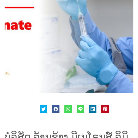
ບໍ​ລິ​ສັດ ລ້ານ​ຊ້າງ ມີເນ​ໂຣນ​ສ໌ ລິ​ມິ​