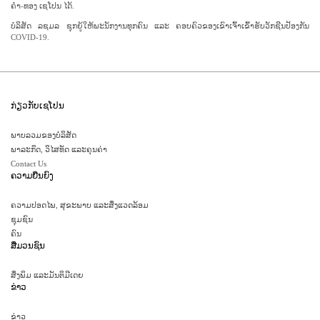
ຄຳ-ທອງ​ ເຊ​ໂປນ ໄດ້.
ບໍ​ລິ​ສັດ ລ​ຊມ​ລ ຊຸກ​ຍູ້​ໃຫ້​ພະ​ນັກ​ງາ​ນ​ທຸກ​ຄົນ ແລະ ຄ​ອບ​ຄົວ​ຂອງ​ເຂົາ​ເຈົ້າ​ເຂົ້າ​ຮັບ​ວັກ​ຊີນ​ປ້ອງ​ກັນ
COVID-19.
ກ່ຽວກັບເຊໂປນ
ພາບລວມຂອງບໍລິສັດ
ພາລະກິດ, ວິໄສທັດ ແລະຄຸນຄ່າ
Contact Us
ຄວາມຍືນຍົງ
ຄວາມປອດໄພ, ສຸຂະພາບ ແລະສິ່ງແວດລ້ອມ
ຊຸມຊົນ
ຄົນ
ສື່ມວນຊົນ
ສິ່ງພິມ ແລະມັນຕິມີເດຍ
ຂ່າວ
ຂ່າວ