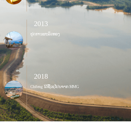
2013
ຢຸດການຜະລິດທອງ
2018
Chifeng ໄດ້ຊື້ເຊໂປນຈາກ MMG