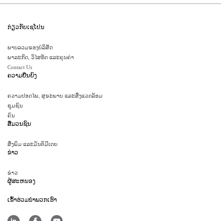
ກ່ຽວກັບເຊໂປນ
ພາບລວມຂອງບໍລິສັດ
ພາລະກິດ, ວິໄສທັດ ແລະຄຸນຄ່າ
Contact Us
ຄວາມຍືນຍົງ
ຄວາມປອດໄພ, ສຸຂະພາບ ແລະສິ່ງແວດລ້ອມ
ຊຸມຊົນ
ຄົນ
ສື່ມວນຊົນ
ສິ່ງພິມ ແລະມັນຕິມີເດຍ
ຂ່າວ
ຂ່າວ
ຜູ້ສະຫນອງ
ເຂົ້າ​ຮ່ວມ​ນໍາ​ພວກ​ເຮົາ