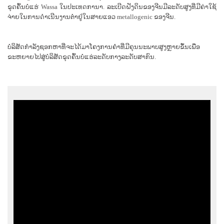
ຂຸດຄົ້ນບໍ່ແຮ່ Wassa ໃນປະເທດການາ. ລະເບີດຝັງດິນຂອງຈີນມີລະດັບສູງທີ່ມີຄ່າໃຊ້
ຈ່າຍໃນການດໍາເນີນງານຕ່ໍາຢູ່ໃນສາຍແອວ metallogenic ຂອງຈີນ.
ບໍລິສັດກໍາລັງຊອກຫາທີ່ຈະໄດ້ມາໂຄງການຄໍາທີ່ມີຄຸນນະພາບສູງຫຼາຍຂຶ້ນເພື່ອ
ຂະຫຍາຍໄປສູ່ບໍລິສັດຂຸດຄົ້ນບໍ່ແຮ່ລະດັບກາງລະດັບສາກົນ.