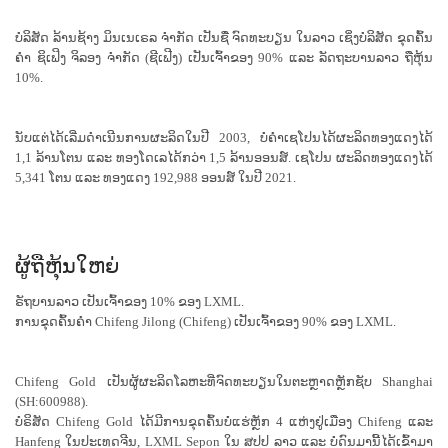
ບໍລິສັດ ລ້ານຊ້າງ ມິນເນເຣລ ຈຳກັດ ເປັນຊື່ ຈົດທະບຽນ ໃນລາວ ເຊິ່ງບໍລິສັດ ຂຸດຄົ້ນ
ຄຳ ຊິເຟິງ ຈິລອງ ຈຳກັດ (ຊີເຟີງ) ເປັນເຈົ້າຂອງ 90% ແລະ ລັດຖະບານລາວ ຖືຫຸ້ນ
10%.
ນັບ​ແຕ່​ໄດ້​ເລີ່​ມດຳ​ເນີນ​ການ​ຜະລິດ​ໃນ​ປີ 2003, ບໍ່​ຄຳ​ເຊ​ໂປນ​ໄດ້​ຜະລິດ​ທອງ​ແດງ​ໄດ້
1,1 ລ້ານ​ໂຕນ ​ແລະ ທອງ​ໂດ​ເລ​ໄດ້​ກວ່າ 1,5 ລ້ານ​ອອນສ໌. ເຊໂປນ ຜະລິດທອງແດງໄດ້
5,341 ໂຕນ ແລະ ທອງແດງ 192,988 ອອນສ໌ ໃນປີ 2021.
ຜູ້ຖືຫຸ້ນໃຫຍ່
ຣັຖບານລາວ ເປັນເຈົ້າຂອງ 10% ຂອງ LXML.
ການຂຸດຄົ້ນຄຳ Chifeng Jilong (Chifeng) ເປັນເຈົ້າຂອງ 90% ຂອງ LXML.
Chifeng Gold ເປັນຜູ້ຜະລິດໂລຫະທີ່ຈົດທະບຽນໃນຕະຫຼາດຫຼັກຊັບ Shanghai
(SH:600988).
ບໍຣິສັດ Chifeng Gold ໄດ້ມີການຂຸດຄົ້ນບໍ່ແຮ່ຫຼັກ 4 ແຫ່ງຢູ່ເມືອງ Chifeng ແລະ
Hanfeng ໃນປະເທດຈີນ, LXML Sepon ໃນ ສປປ ລາວ ແລະ ບໍ່ດົນມານີ້ໄດ້ເຂົ້າມາ