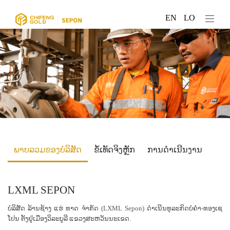
EN
LO
ພາບລວມຂອງບໍລິສັດ
ຂໍ້ເທັດຈິງຫຼັກ
ການດໍາເນີນງານ
LXML SEPON
ບໍລິສັດ ລ້ານຊ້າງ ແຮ່ ທາດ ຈໍາກັດ (LXML Sepon) ດໍາເນີນທຸລະກິດບໍ່ຄຳ-ທອງເຊ
ໂປນ ຕັ້ງຢູ່ເມືອງວິລະບູລີ ແຂວງສະຫວັນນະເຂດ.