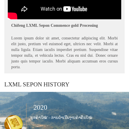
Chifeng LXML Sepon Commence gold Processing
Lorem ipsum dolor sit amet, consectetur adipiscing elit. Morbi
elit justo, pretium vel euismod eget, ultrices nec velit. Morbi at
nulla ligula. Etiam iaculis imperdiet pretium. Suspendisse vitae
tempor nulla, et vehicula lectus. Cras eu nisl dui. Donec ornare
justo quis tempor iaculis. Morbi aliquam accumsan eros cursus
porta.
LXML SEPON HISTORY
2020
'ຍຸກ​ຄຳ​ໃໝ່' – ການ​ດຳ​ເນີນ​ງານ​ຄຳ​ຄືນ​ໃໝ່