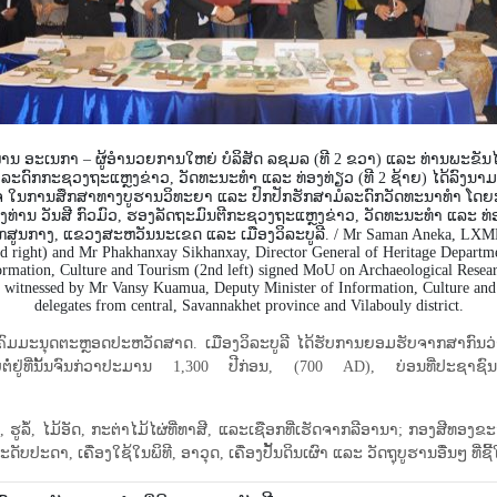
ານ ອະເນກາ – ຜູ້ອຳນວຍການໃຫຍ່ ບໍລິສັດ ລຊມລ (ທີ 2 ຂວາ) ແລະ ທ່ານພະຂັນໄ
ໍລະດົກກະຊວງຖະແຫຼງຂ່າວ, ວັດທະນະທຳ ແລະ ທ່ອງທ່ຽວ (ທີ 2 ຊ້າຍ) ໄດ້ລົງນາມ
ຈ ໃນການສຶກສາທາງບູຮານວິທະຍາ ແລະ ປົກປັກຮັກສາມໍລະດົກວັດທະນາທໍາ ໂດຍກ
ທ່ານ ວັນສີ ກົວມົວ, ຮອງລັດຖະມົນຕີກະຊວງຖະແຫຼງຂ່າວ, ວັດທະນະທຳ ແລະ ທ່ອງ
ສູນກາງ, ແຂວງສະຫວັນນະເຂດ ແລະ ເມືອງວິລະບູລີ. / Mr Saman Aneka, LXM
nd right) and Mr Phakhanxay Sikhanxay, Director General of Heritage Departme
ormation, Culture and Tourism (2nd left) signed MoU on Archaeological Resea
 witnessed by Mr Vansy Kuamua, Deputy Minister of Information, Culture an
delegates from central, Savannakhet province and Vilabouly district.
ຄົມມະນຸດຕະຫຼອດປະຫວັດສາດ. ເມືອງວິລະບູລີ ໄດ້ຮັບການຍອມຮັບຈາກສາກົນວ່າ
ບຕໍ່ຢູ່ທີ່ນັ້ນຈົນກ່ວາປະມານ 1,300 ປີກ່ອນ, (700 AD), ບ່ອນທີ່ປະຊາຊົນໄດ
 ຮູລໍ້, ໄມ້ອັດ, ກະຕ່າໄມ້ໄຜ່ທີ່ທາສີ, ແລະເຊືອກທີ່ເຮັດຈາກລີອານາ; ກອງ​ສີ​ທອງ​ຂະໜ
ປະດັບປະດາ, ເຄື່ອງໃຊ້ໃນພິທີ, ອາວຸດ, ເຄື່ອງປັ້ນດິນເຜົາ ແລະ ວັດຖຸບູຮານອື່ນໆ 