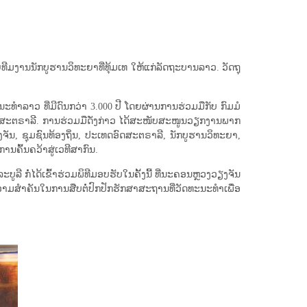
ີມ​ງານ​ນັກ​ບູ​ຮານ​ວິ​ທະ​ຍາ​ທີ່​ທຸ້ມ​ເທ ໃຫ້​ແກ່​ລັດ​ຖະ​ບານ​ລາວ. ວັດ​ຖຸ​
ະ​ທຳ​ລາວ ທີ່​ມີ​ດົນ​ກວ່າ 3.000 ປີ ໂດຍ​ຜ່ານ​ການ​ຮ່ວມ​ມື​ກັບ ກົມ​ມໍ​
ດ​ອົດ​ສະ​ຕ​ຣາ​ລີ. ການຮ່ວມມືດັ່ງກ່າວ ໄດ້ສະໜັບສະໜູນວຽກງານພາກ
ນ, ຊຸມຊົນທ້ອງຖິ່ນ, ປະເທດອົດສະຕຣາລີ, ນັກບູຮານວິ​ທະ​ຍາ,
້ນ​ຄວ້າ​ສູ່​ເວ​ທີ​ສາ​ກົນ.
ກໍ່​ໄດ້​ເຂົ້າ​ຮ່ວມ​ພິ​ທີ​ມອບ​ຮັບ​ໃນ​ຄັ້ງ​ນີ້ ທີ່​ນະ​ຄອນຫຼວງວຽງ​ຈັນ
​ສຳ​ຄັນ​ໃນ​ການ​ສືບ​ຕໍ່​ປົກ​ປັກ​ຮັກ​ສາ​ສະ​ຖານ​ທີ່​ວັດ​ທະ​ນະ​ທຳ​ເພື່ອ​