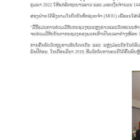
ກຸມພາ 2022 ໃຫ້ແກ່ລັດຖະບານລາວ ແລະ ມອບເງິນຈໍານວນ 144 ລ
ສອງ​ຝ່າຍ​ໄດ້​ລົງ​ນາມ​ໃນ​ບົດ​ບັນທຶກ​ຊ່ວຍ​ຈຳ (MOU) ​ເພື່ອ​ແນ​
“ມື້​ນີ້​ແມ່ນ​ການ​ຮ່ວມ​ມື​ກັບ​ກະ​ຊວງ​ຖະ​ແຫຼງ​ຂ່າວ​ແລະ​ວັດ
ຈະຮ່ວມມືກັບບັນດາກະຊວງຂອງພວກເຮົາເປັນເວລາຢ່າງໜ້ອຍ 10 ປ
ການຄົ້ນພົບວັດຖຸບູຮານອັນໂດດເດັ່ນ ແລະ ແຫຼ່ງມໍລະດົກໃນບໍລ
ພັນປີກ່ອນ. ໃນເດືອນມີນາ 2018, ທີມນັກໂບຮານຄະດີໄດ້ຄົ້ນພົບຫຼ