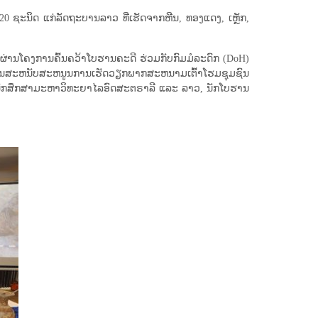
320 ຊະນິດ ແກ່ລັດຖະບານລາວ ທີ່ເຮັດຈາກຫີນ, ທອງແດງ, ເຫຼັກ,
ປີຜ່ານໂຄງການຄົ້ນຄວ້າໂບຮານຄະດີ ຮ່ວມກັບກົມມໍລະດົກ (DoH)
ນັບ​ສະ​ຫນູນ​ການ​ເຮັດ​ວຽກ​ພາກ​ສະ​ຫນາມ​ເຕົ້າ​ໂຮມ​ຊຸມ​ຊົນ​
ງຖິ່ນ, ນັກສຶກສາມະຫາວິທະຍາໄລອົດສະຕຣາລີ ແລະ ລາວ, ນັກໂບຮານ