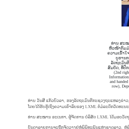
ທ່ານ ສະໝ
ຫົວໜ້າກົມມ
ຄວາມເຂົ້າໃ
ບູຮານກ
ລັດຖະມົນຕ
ສົມບັດ, ທີ່
(2nd rig
Information
and handed 
row), Dep
ທ່ານ ວັນສີ ແກ້ວບົວລາ, ຮອງລັດຖະມົນຕີກະຊວງຖະແຫລງຂ່າວ
ໂດຍໄດ້ຮັບຮູ້ເຖິງຄວາມເຄົາລົບຂອງ LXML ຕໍ່ມໍລະດົກວັດທ
ທ່ານ ສະໝານ ອະເນກາ, ຜູ້ຈັດການ ບໍລິສັດ LXML ໄດ້ມອບວັດຖ
ບັນດາ​ລາຍການ​ຈະ​ຖືກ​ຈັດ​ວາງ​ຢູ່​ຫໍພິພິທະ​ພັນ​ແຫ່ງ​ຊາດ​ລາວ