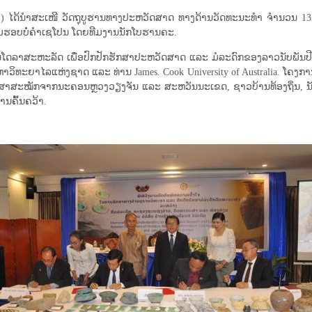
(LXML) ໄດ້ນໍາສະເໜີ ວັດຖຸບູຮານທາງປະຫວັດສາດ ທາງດ້ານວັດທະນະທໍາ ຈໍານວນ 1
ນອ້ອມຮອບບໍ່ຄໍາເຊໂປນ ໂດຍທີມງານນັກໂບຮານຄະ.
 ລ້ານໂດລາສະຫະລັດ ເພື່ອປົກປັກຮັກສາປະຫວັດສາດ ແລະ ມໍລະດົກຂອງລາວນັບພັນ
ໄລແຫ່ງຊາດ ແລະ ທ່ານ James. Cook University of Australia. ໂຄງ​ການ​ສະ​ຫ
ແລະ​ສາ​ກົນ​. ອາສາສະໝັກຈາກນະຄອນຫຼວງວຽງຈັນ ແລະ ສະຫວັນນະເຂດ, ຊາວບ້ານທ້ອ
ການຄົ້ນຄວ້າ.