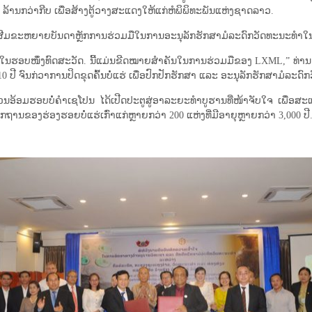
້ານກວ່າກີບ ເພື່ອສ້າງຕູ້ວາງສະແດງໃຫ້ແກ່ຫໍພິພິທະພັນແຫ່ງຊາດລາວ.
ໃສ່​ເສີມ​ຂະຫຍາຍ​ບັນດາ​ຫຼັກການ​ຮ່ວມ​ມື​ໃນ​ການ​ອະນຸລັກ​ຮັກສາ​ມໍລະດົກ​ວັດທະນະທຳ​
​ທະ​ນະ​ທຳ​ໃນ​ຮອບ​ໜຶ່ງ​ທົດ​ສະ​ວັດ. ນີ້ແມ່ນຂີດໝາຍສຳຄັນໃນການຮ່ວມມືຂອງ LXML,”
ີ ຈົນກ່ວາການປິດຂຸດຄົ້ນບໍ່ແຮ່ ເພື່ອປົກປັກຮັກສາ ແລະ ອະນຸລັກຮັກສາມໍລະ
ິເວນອ້ອມຮອບບໍ່ຄຳເຊໂປນ ໄດ້ເປີດປະຕູສູ່ອາລະຍະທຳບູຮານທີ່ໜ້າຈັບໃຈ ເພື່ອສ
ັກຖານຂອງຮ່ອງຮອຍບໍ່ແຮ່ເກົ່າແກ່ຫຼາຍກວ່າ 200 ແຫ່ງທີ່ມີອາຍຸຫຼາຍກວ່າ 3,000 ປີ