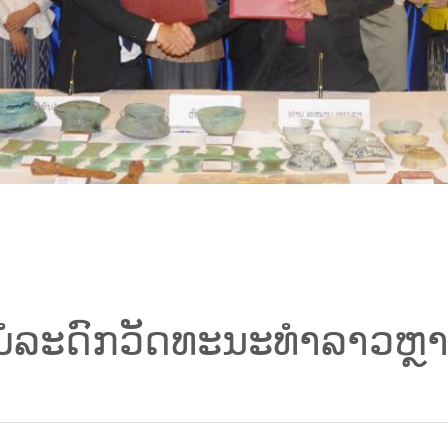
ໍລະດົກວັດທະນະທຳລາວຫຼາ