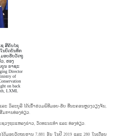
ຊ ສີຄັນໄຊ
ໃນບົດບັນທຶກ
ມອບຮັບວັດຖຸ
ົວ, ຮອງ
ົມບູນ ຣາຊະ
ing Director
nistry of
Conservation
ight on back
bath, LXML
ິລະບູລີ ໄດ້ເຂົ້າຮ່ວມພິທີມອບ-ຮັບ ທີ່ນະຄອນຫຼວງວຽງຈັນ,
ສີມການທ່ອງທ່ຽວ.
ກ, ກະຊວງຖະແຫລງຂ່າວ, ວັດທະນະທຳ ແລະ ທ່ອງທ່ຽວ.
ML ຍັງໄດ້ມອບວັດຖຸບູຮານ 7,881 ອັນ ໃນປີ 2019 ແລະ 280 ໃນເດືອນ