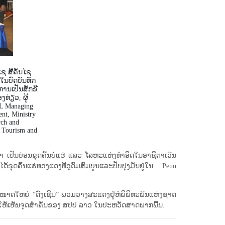
ຊ ສີຄັນໄຊ
ໃນບົດບັນທຶກ
ານເປັນສັກຂີ
ທ່ຽວ, ຜູ້
L Managing
nt, Ministry
rch and
d Tourism and
 ເປັນບ່ອນຂຸດຄົ້ນບໍ່ແຮ່ ແລະ ໂລຫະແຫ່ງທຳອິດໃນອາຊີຕາເວັນ
້ຂຸດຄົ້ນແຮ່ທອງແດງທີ່ອຸດົມສົມບູນແລະປັບປຸງມັນຢູ່ໃນ Peun
າດ​ໃຫຍ່ “ດົງ​ເຊີນ” ພວມ​ວາງ​ສະ​ແດງ​ຢູ່​ຫໍພິພິທະ​ພັນ​ແຫ່ງ​ຊາດ​
ທີ່ຊີ້ໃຫ້ເຫັນຈຸດສໍາຄັນຂອງ ສປປ ລາວ ໃນປະຫວັດສາດພາກພື້ນ.