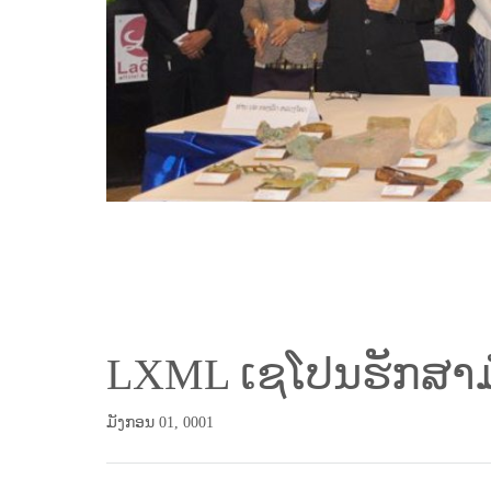
LXML ເຊໂປນຮັກສາມ
ມັງກອນ 01, 0001