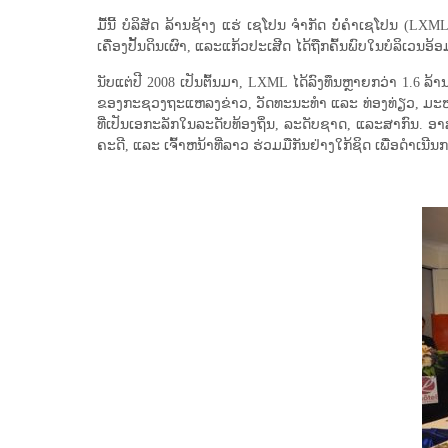
ມື້ນີ້ ບໍລິສັດ ລ້ານຊ້າງ ແຮ່ ເຊໂປນ ຈໍາກັດ ບໍ່ຄໍາເຊໂປນ 
ເຄື່ອງປັ້ນດິນເຜົາ, ແລະແກ້ວປະເສີດ ໄດ້ຖືກຄົ້ນພົບໃນບໍລິເວ
ນັບແຕ່ປີ 2008 ເປັນຕົ້ນມາ, LXML ໄດ້ລົງທຶນຫຼາຍກວ່າ 1.6
ຂອງກະຊວງຖະແຫລງຂ່າວ, ວັດທະນະທຳ ແລະ ທ່ອງທ່ຽວ, ມະຫາວິທະຍາ
ທີ່​ເປັນ​ເອ​ກະ​ລັກ​ໃນ​ລະ​ດັບ​ທ້ອງ​ຖິ່ນ​, ລະ​ດັບ​ຊາດ​, 
ຄະດີ, ແລະ ເຈົ້າຫນ້າທີ່ລາວ ຮ່ວມມືກັນຢ່າງໃກ້ຊິດ ເພື່ອດໍາເນີນ