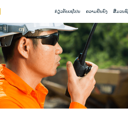
ກ່ຽວກັບເຊໂປນ
ຄວາມຍືນຍົງ
ສື່ມວນຊ