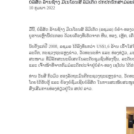
ບໍ​ລິ​ສັດ ລ້ານ​ຊ້າງ ມີ​ເນ​ໂຣນ​ສ໌ ລິ​ມິ​ເຕັດ ປົກ​ປັກ​ຮັກ​ສ​າ​ມໍ​ລ
10 ກຸມ​ພາ 2022
ມື້ນີ້, ບໍ​ລິ​ສັດ ລ້ານ​ຊ້າງ ມິ​ເນ​ໂຣນ​ສ໌ ລິ​ມິ​ເຕັດ (ລ​ຊມ​ລ) ບໍ່​ຄຳ-ທ
ບູ​ຮານ​ເຫຼົ່າ​ນີ້ປະ​ກອ​ບ​ ດ້ວຍເຄື່ອ​ງ​ທີ່​ເຮັດ​ຈາກ ຫີນ, ທອງ, ເຫຼັກ, ເຄ
ນັບ​ຕັ້ງ​ແຕ່​ປີ 2008, ​ລ​ຊມ​ລ ໄດ້​ລົງ​ທຶນກວ່າ US$1,6 ລ້ານ​ ເຂົ້າ​
ລະ​ດົກ, ກະ​ຊວງ​ຖະ​ແຫຼງ​ຂ່າວ, ວັດ​ທະ​ນະ​ທຳ ແລະ ທ່ອງ​ທ່ຽວ, 
ສະໜາມ ທີ່ມີລັກສະນະພິເສດໃນລະດັບຊຸມຊົນທ້ອງຖິ່ນ, ລະດັບປ
ແລະ ເຈົ້າໜ້າທີ່ຈາກກົມມໍລະດົກປະຈຳຢູ່ບໍ່ຄຳ-ທອງ ເຊໂປນ ໄດ້ຮ່ວມມ
ທ່ານ ວັນ​ສີ ກົ​ວມົວ ຮອງລັດ​ຖະ​ມົນ​ຕີ​ກະ​ຊວງ​ຖະ​ແຫຼງ​ຂ່າວ, ວັດ​ທະ​
ໂດຍ​ໄດ້​ຮັບ​ຮູ້ ແລະ ຍ້ອງ​ຍໍ​ຊົມ​ເຊີຍ​ບໍ​ລິ​ສັດ ໃນການ​ສະ​ໜັບ​ສະ​ໜູນ​
ສົ່ງ​ເສີມ​ການ​ທ່ອງ​ທ່ຽວ​ຢູ່​ໃນ ສ​ປ​ປ ລາວ.