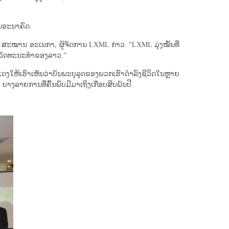
ໃນ​ອະນາຄົດ.
 ທ່ານ ສະໝານ ອະເນກາ, ຜູ້ຈັດການ LXML ກ່າວ. “LXML ມຸ່ງໝັ້ນທີ່
ດົກວັດທະນະທຳຂອງລາວ.”
ະແດງໃຫ້ເຮົາເຫັນວ່າບັນພະບຸລຸດຂອງພວກເຮົາດຳລົງຊີວິດໃນຫຼາຍ
. ບາງລາຍການທີ່ຄົ້ນພົບມີມາເຖິງເກືອບສິບພັນປີ.