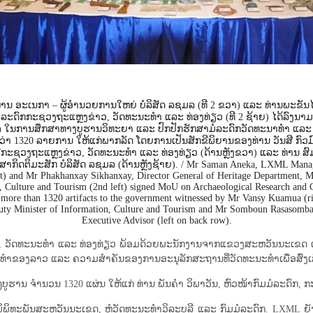
ານ ອະເນກາ – ຜູ້ອຳນວຍການໃຫຍ່ ບໍລິສັດ ລຊມລ (ທີ 2 ຂວາ) ແລະ ທ່ານພະຂັນໄ
ໍລະດົກກະຊວງຖະແຫຼງຂ່າວ, ວັດທະນະທຳ ແລະ ທ່ອງທ່ຽວ (ທີ 2 ຊ້າຍ) ໄດ້ລົງນາມ
ຈ ໃນການສຶກສາທາງບູຮານວິທະຍາ ແລະ ປົກປັກຮັກສາມໍລະດົກວັດທະນາທໍາ ແລະ 
ວ່າ 1320 ລາຍການ ໃຫ້ແກ່ພາກລັດ ໂດຍການເປັນສັກຂີພິຍານຂອງທ່ານ ວັນສີ ກົວມ
ີກະຊວງຖະແຫຼງຂ່າວ, ວັດທະນະທຳ ແລະ ທ່ອງທ່ຽວ (ດ້ານຫຼັງຂວາ) ແລະ ທ່ານ ສ
ປຶກສາກິດຕິມະສັກ ບໍລິສັດ ລຊມລ (ດ້ານຫຼັງຊ້າຍ). / Mr Saman Aneka, LXML Manag
ht) and Mr Phakhanxay Sikhanxay, Director General of Heritage Department, Mi
, Culture and Tourism (2nd left) signed MoU on Archaeological Research and 
more than 1320 artifacts to the government witnessed by Mr Vansy Kuamua (r
uty Minister of Information, Culture and Tourism and Mr Somboun Rasasom
Executive Advisor (left on back row).
, ວັດທະນະທຳ ແລະ ທ່ອງທ່ຽວ ພ້ອມດ້ວຍພະນັກງານຈາກແຂວງສະຫວັນນະເຂດ ແລະ ວ
ະນະທຳຂອງລາວ ແລະ ຄວາມສຳຄັນຂອງການອະນຸລັກສະຖານທີ່ວັດທະນະທຳເພື່ອສົ່ງເ
ຸບູຮານ ຈໍານວນ 1320 ແຜ່ນ ໃຫ້ແກ່ ທ່ານ ພັນຄຳ ວິພາວັນ, ຫົວໜ້າກົມມໍລະດົ
, ຫໍພິພິທະ​ພັນ​ສະຫວັນ​ນະ​ເຂດ, ຫໍ​ວັດທະນະທຳ​ວິລະ​ບູລີ ​ແລະ ກົມ​ມໍລະດົກ. LX