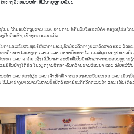
ະ​ດົກ​​ທາງວັດ​ທະ​ນະ​ທຳ ທີ່​ມີ​ອາ​ຍຸຫຼາຍ​ພັນ​ປີ
ອງ​ເຊ​ໂປນ ໄດ້​ມອບ​ວັດ​ຖຸ​ບູ​ຮານ 1320 ລາຍ​ການ​ ທີ່ຄົ້ນ​ພົບ​ໃນ​ເຂດ​ບໍ່​ຄຳ-ທອງ​ເຊ​ໂປນ ໂດຍ​ທ
ື່ອງ​ປັ້ນ​ດິນ​ເຜົາ, ເບົ້າຫຼອມ ແລະ ແກ້ວ. ​
ໃສ່​ໃນ​ການ​ສະ​ໜັບ​ສະ​ໜູນ​ໃຫ້​ແກ່​ການ​ອະ​ນຸ​ລັກ​ມໍ​ລະ​ດົກ​ທາງ​ປະ​ຫວັດ​ສາດ ແລະ ວັດ​ທະ​ນ
ມະ​ຫາ​ວິ​ທະ​ຍາ​ໄລ​ແຫ່ງ​ຊາດ​ລາວ ແລະ ມະ​ຫາ​ວິທະ​ຍາ​ໄລ​ ເຈມ​ສ໌​ຄຸກ ຂອງ​ປະ​ເທ
ະເທດ ແລະ ສາກົນ ເຊິ່ງໄດ້ມີອາສາສະໝັກທີ່ເປັນນັກສຶກສາຈາກນະຄອນຫຼວງວຽງຈັ
ືກັນຢ່າງໃກ້ຊິດ ໃນວຽກງານສຶກສາ-ຄົ້ນຄວ້າ​ບູ​ຮານ​ວິ​ທະ​ຍາ ແລະ ເຜີຍ​ແຜ່​ຜົນ​ການ​ຄົ
ນະ​ທຳ ແລະ ທ່ອງ​ທ່ຽວ ແລະ ເຈົ້າ​ໜ້າ​ທີ່ ຈາກ​ແຂວງ​ສະ​ຫວັນ​ນະ​ເຂດ ແລະ ເມືອງວິ​ລະ​ບູ​ລີ 
 ​ທີ່​ມີ​ມາ​ຢ່າງຍາວ​​ນານ​ໃນ​ການ​ປົກ​ປັກ​ຮັກ​ສາ​ມໍ​ລະ​ດົກ​ວັດ​ທະ​ນະ​ທຳ ແລະ ເຫັນ​ໄດ້​ຄວາມ