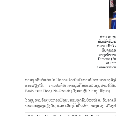
ທ່ານ ສະໝ
ຫົວໜ້າກົມມ
ຄວາມເຂົ້າໃ
ພິຍານຂອງ
ຕາງໜ້າຈາກ
Director (2
of Inf
Conservation
ການຂຸດຄົ້ນບໍ່ແຮ່ແມ່ນມີຄວາມຈໍາເປັນໃນການພັດທະນາຂອງສັງ
ອອກສຽງໃຕ້. ການປະຕິບັດການຂຸດຄົ້ນບໍ່ແຮ່ວັດຖຸບູຮານໄດ້ສື
Baolo ແລະ Thong Na-Gneuak (ມັງກອນຫຼື "ນາກງູ" ທົ່ງນາ).
ວັດຖຸບູຮານອື່ນໆປະກອບມີອຸປະກອນຂຸດຄົ້ນບໍ່ແຮ່ເຊັ່ນ: ຂັ້ນໄດໄມ້,
ນະຄອນຫຼວງ​ວຽງ​ຈັນ; ແລະ ເຄື່ອງປັ້ນດິນເຜົາ, ທອງແດງ, ເຄື່ອງ