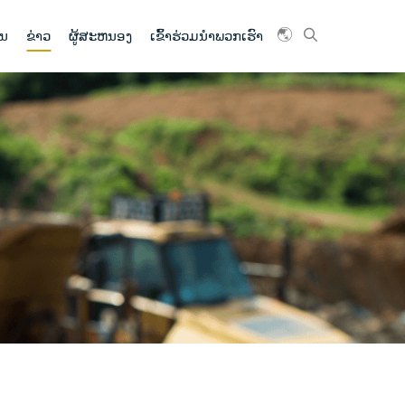
ົນ
ຂ່າວ
ຜູ້ສະຫນອງ
ເຂົ້າ​ຮ່ວມ​ນໍາ​ພວກ​ເຮົາ