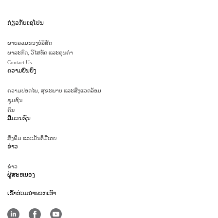
ກ່ຽວກັບເຊໂປນ
ພາບລວມຂອງບໍລິສັດ
ພາລະກິດ, ວິໄສທັດ ແລະຄຸນຄ່າ
Contact Us
ຄວາມຍືນຍົງ
ຄວາມປອດໄພ, ສຸຂະພາບ ແລະສິ່ງແວດລ້ອມ
ຊຸມຊົນ
ຄົນ
ສື່ມວນຊົນ
ສິ່ງພິມ ແລະມັນຕິມີເດຍ
ຂ່າວ
ຂ່າວ
ຜູ້ສະຫນອງ
ເຂົ້າ​ຮ່ວມ​ນໍາ​ພວກ​ເຮົາ