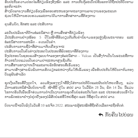
ຮັບ​ປະ​ກັນ​ຄວາມ​ປອດ​ໄພ​ທີ່​ກ່ຽວ​ຂ້ອງ​ທັງ​ໝົດ ແລະ ການ​ເກັບ​ກູ້​ລະ​ເບີດ​ບໍ່​ທັນ​ແຕກ​ໄດ້​ຖືກ​ປະ​ຕິ​ບັດ​ຕາມ​
ທຸກ​ກິດ​ຈະ​ກຳ
ສ້າງບົດລາຍງານທີ່ກ່ຽວຂ້ອງເພື່ອຕອບສະຫນອງຕາຕະລາງການລາຍງານຂອງພະແນກ
ຊ່ວຍ​ໃຫ້​ມີ​ການ​ຮວບ​ຮວມ​ແລະ​ການ​ໄດ້​ມາ​ການ​ສຶກ​ສາ​ຕາມ​ທີ່​ຕ້ອງ​ການ​
ຄຸນສົມບັດ, ທັກສະ ແລະ ປະສົບການ
ລະດັບປະລິນຍາຕີດ້ານທໍລະນີສາດ ຫຼື ການສຶກສາທີ່ກ່ຽວຂ້ອງ
ມີປະສົບການຢ່າງໜ້ອຍ 5 ປີໃນໜ້າທີ່ອັນດຽວກັນກັບຄຳນິຍາມຂອງແຫຼ່ງຊັບພະຍາກອນ ແລະ
ທໍລະນີສາດການຜະລິດ – ຄວນເປັນຄຳ.
ປະສົບການການຊີ້ນໍາທີ່ຜ່ານມາກັບເຄື່ອງເຈາະ
ປະ​ສົບ​ການ​ເປັນ​ຄົນ​ຕ່າງ​ປະ​ເທດ​ໃນ​ປະ​ເທດ​ທີ່​ພັດ​ທະ​ນາ​ທີ່​ຕ້ອງ​ການ​
ອົງປະກອບໃນຊອບແວສ້າງແບບຈໍາລອງທາງທໍລະນີສາດ - Vulcan ເປັນສິ່ງຈໍາເປັນໃນຂະນະທີ່ການ
ກ້າວກະໂດດແມ່ນເປັນຄວາມປາຖະຫນາສູງເຊັ່ນກັນ.
ການ​ສື່​ສານ​ທາງ​ປາກ​ເວົ້າ​ແລະ​ລາຍ​ລັກ​ອັກ​ສອນ​ທີ່​ເຂັ້ມ​ແຂງ​
ສາມາດ​ສ້າງ​ສາຍ​ພົວພັນ​ການ​ເຮັດ​ວຽກ​ລະຫວ່າງ​ກົມ​ໃຫ້​ເຂັ້ມ​ແຂງ ​ເພື່ອ​ຮັບປະກັນ​ໃຫ້​ບັນດາ​ກົມ​ກອງ​
ບັນລຸ​ຜົນສຳ​ເລັດ
ຊຸດເງິນເດືອນທີ່ດຶງດູດໃຈ, ລວມທັງແຮງຈູງໃຈທີ່ອີງໃສ່ການປະຕິບັດແລະຜົນປະໂຫຍດອື່ນໆ, ແມ່ນ
ມີການສະເຫນີສໍາລັບບົດບາດນີ້. ໜ້າທີ່ນີ້ ຢູ່ໃນ ສປປ ລາວ ໃນມື້ພັກ 28 ວັນ, ພັກ 14 ວັນ. ນີ້​ແມ່ນ​
ໂອກາດ​ອັນ​ດີ​ເພື່ອ​ເຂົ້າ​ຮ່ວມ​ການ​ດຳ​ເນີນ​ງານ​ການ​ຂຸດ​ຄົ້ນ​ບໍ່​ແຮ່​ລະດັບ​ໂລກ ​ແລະ ປະກອບສ່ວນ​ເຂົ້າ​ໃນ​
ການ​ພັດທະນາ​ຢ່າງ​ບໍ່​ຢຸດ​ຢັ້ງ​ຂອງ​ບໍລິສັດ​ບໍ່​ແຮ່​ທີ່​ໃຫຍ່​ທີ່​ສຸດ ​ແລະ ດີ​ທີ່​ສຸດ​ໃນ ສປປ ລາວ.
ບົດບາດນີ້ຈະປິດລົງໃນວັນທີ 10 ພະຈິກ 2022. ສະເພາະຜູ້ສະໝັກທີ່ຖືກຄັດເລືອກຈະຖືກຕິດຕໍ່.
ກັບຄືນໄປບ່ອນ