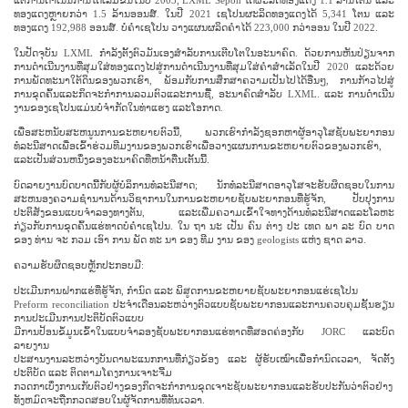
ທອງແດງຫຼາຍກວ່າ 1.5 ລ້ານອອນສ໌. ໃນປີ 2021 ເຊໂປນຜະລິດທອງແດງໄດ້ 5,341 ໂຕນ ແລະ
ທອງແດງ 192,988 ອອນສ໌. ບໍ່ຄຳເຊໂປນ ວາງແຜນຜລິດຄຳໄດ້ 223,000 ກວ່າອອນ ໃນປີ 2022.
ໃນປັດຈຸບັນ LXML ກໍາລັງຕັ້ງຕົວມັນເອງສໍາລັບການເຕີບໂຕໃນອະນາຄົດ. ດ້ວຍການຫັນປ່ຽນຈາກ
ການດໍາເນີນງານທີ່ສຸມໃສ່ທອງແດງໄປສູ່ການດໍາເນີນງານທີ່ສຸມໃສ່ຄໍາສໍາເລັດໃນປີ 2020 ແລະດ້ວຍ
ການພັດທະນາໃຕ້ດິນຂອງພວກເຮົາ, ພ້ອມກັບການສຶກສາຄວາມເປັນໄປໄດ້ອື່ນໆ, ການກ້າວໄປສູ່
ການຂຸດຄົ້ນແລະກິດຈະກໍາການລວມຕົວແລະການຊື້, ອະນາຄົດສໍາລັບ LXML. ແລະ ການດໍາເນີນ
ງານຂອງເຊໂປນແມ່ນບໍ່ຈໍາກັດໃນທ່າແຮງ ແລະໂອກາດ.
ເພື່ອສະຫນັບສະຫນູນການຂະຫຍາຍຕົວນີ້, ພວກເຮົາກໍາລັງຊອກຫາຜູ້ອາວຸໂສຊັບພະຍາກອນ
ທໍລະນີສາດເພື່ອເຂົ້າຮ່ວມທີມງານຂອງພວກເຮົາເພື່ອວາງແຜນການຂະຫຍາຍຕົວຂອງພວກເຮົາ,
ແລະເປັນສ່ວນຫນຶ່ງຂອງອະນາຄົດທີ່ຫນ້າຕື່ນເຕັ້ນນີ້.
ບົດ​ລາຍ​ງານ​ບົດ​ບາດ​ນີ້​ກັບ​ຜູ້​ບໍ​ລິ​ການ​ທໍ​ລະ​ນີ​ສາດ​; ນັກທໍລະນີສາດອາວຸໂສຈະຮັບຜິດຊອບໃນການ
ສະຫນອງຄວາມຊໍານານດ້ານວິຊາການໃນການຂະຫຍາຍຊັບພະຍາກອນທີ່ຮູ້ຈັກ, ປັບປຸງການ
ປະຕິສັງຂອນແບບຈໍາລອງທາງຕັນ, ແລະເພີ່ມຄວາມເຂົ້າໃຈທາງດ້ານທໍລະນີສາດແລະໂລຫະ
ກ່ຽວກັບການຂຸດຄົ້ນແຮ່ທາດບໍ່ຄໍາເຊໂປນ. ໃນ ຖາ ນະ ເປັນ ຄົນ ຕ່າງ ປະ ເທດ ພາ ລະ ບົດ ບາດ
ຂອງ ທ່ານ ຈະ ກວມ ເອົາ ການ ພັດ ທະ ນາ ຂອງ ທີມ ງານ ຂອງ geologists ແຫ່ງ ຊາດ ລາວ.
ຄວາມຮັບຜິດຊອບຫຼັກປະກອບມີ:
ປະເມີນການຝາກແຮ່ທີ່ຮູ້ຈັກ, ກຳນົດ ແລະ ພິສູດການຂະຫຍາຍຊັບພະຍາກອນແຮ່ເຊໂປນ
Preform reconciliation ປະ​ຈໍາ​ເດືອນ​ລະ​ຫວ່າງ​ຕົວ​ແບບ​ຊັບ​ພະ​ຍາ​ກອນ​ແລະ​ການ​ຄວບ​ຄຸມ​ຊັ້ນ​ຮຽນ​
ການ​ປະ​ເມີນ​ການ​ປະ​ຕິ​ບັດ​ຕົວ​ແບບ​
ມີການປ້ອນຂໍ້ມູນເຂົ້າໃນແບບຈໍາລອງຊັບພະຍາກອນແຮ່ທາດທີ່ສອດຄ່ອງກັບ JORC ແລະບົດ
ລາຍງານ
ປະສານງານລະຫວ່າງບັນດາພະແນກການທີ່ກ່ຽວຂ້ອງ ແລະ ຜູ້ຮັບເໝົາເພື່ອກຳນົດເວລາ, ຈັດຕັ້ງ
ປະຕິບັດ ແລະ ຕິດຕາມໂຄງການເຈາະຈີ້ມ
ກວດກາເບິ່ງການເກັບຕົວຢ່າງຂອງກິດຈະກໍາການຂຸດເຈາະຊັບພະຍາກອນແລະຮັບປະກັນວ່າຕົວຢ່າງ
ທັງຫມົດຈະຖືກກວດສອບໃນຜູ້ຈັດການທີ່ທັນເວລາ.