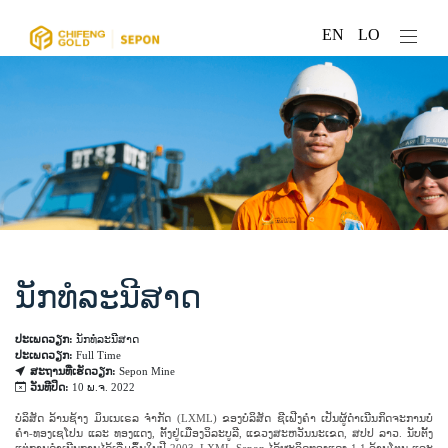
EN
LO
ນັກທໍລະນີສາດ
ປະເພດວຽກ:
ນັກທໍລະນີສາດ
ປະເພດວຽກ:
Full Time
ສະຖານທີ່ເຮັດວຽກ:
Sepon Mine
ວັນທີປິດ:
10 ພ.ຈ. 2022
ບໍລິສັດ ລ້ານຊ້າງ ມິນເນເຣລ ຈຳກັດ (LXML) ຂອງບໍລິສັດ ຊີເຟີງຄຳ ເປັນຜູ້ດຳເນີນກິດຈະການບໍ່
ຄຳ-ທອງເຊໂປນ ແລະ ທອງແດງ, ຕັ້ງຢູ່ເມືອງວິລະບູລີ, ແຂວງສະຫວັນນະເຂດ, ສປປ ລາວ. ນັບຕັ້ງ
ແຕ່ການດໍາເນີນການໄດ້ເລີ່ມຂຶ້ນໃນປີ 2003, LXML Sepon ໄດ້ຜະລິດທອງແດງ 1.1 ລ້ານໂຕນ ແລະ