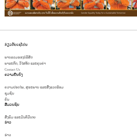
ກ່ຽວກັບເຊໂປນ
ພາບລວມຂອງບໍລິສັດ
ພາລະກິດ, ວິໄສທັດ ແລະຄຸນຄ່າ
Contact Us
ຄວາມຍືນຍົງ
ຄວາມປອດໄພ, ສຸຂະພາບ ແລະສິ່ງແວດລ້ອມ
ຊຸມຊົນ
ຄົນ
ສື່ມວນຊົນ
ສິ່ງພິມ ແລະມັນຕິມີເດຍ
ຂ່າວ
ຂ່າວ