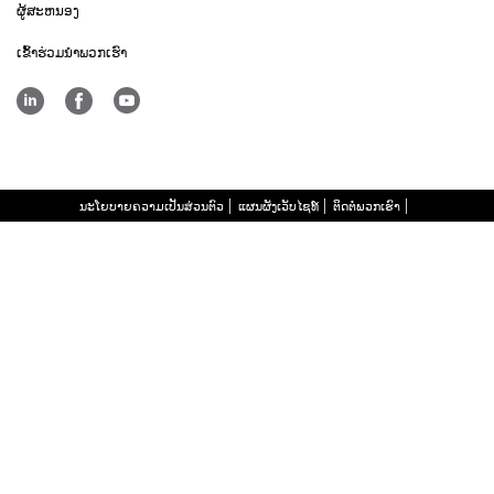
ຜູ້ສະຫນອງ
ເຂົ້າ​ຮ່ວມ​ນໍາ​ພວກ​ເຮົາ
ນະໂຍບາຍຄວາມເປັນສ່ວນຕົວ
ແຜນຜັງເວັບໄຊທ໌
ຕິດ​ຕໍ່​ພວກ​ເຮົາ