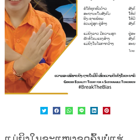
ແມ່​ຍິງ​ໃນ​ຂະ​ແໜງ​ຂຸດ​ຄົ້ນ​ບໍ່​ແຮ່