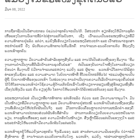
ມີນາ 08, 2022
ການ​ຖື​ອາ​ຊີບ​ເປັນ​ວິ​ສາ​ວະ​ກອນ ບໍ່​ແມ່ນ​ວ່າ​ທຸກ​ຄົນ​ຈະ​ເປັນ​ໄດ້. ວິ​ສະ​ວະ​ກຳ​ ຮຽກ​ຮ້ອງ​ໃຫ້​ມີ​ການ​ອຸ​ທິດ​
ເຫື່ອ​ແຮງ​ໃນ​ການ​ວິ​ເຄາະ​ທີ່​ນຳ​ໄປ​ສູ່​ການ​ແກ້​ໄຂ​ບັນ​ຫາ, ເຊິ່ງ ເວົ້າ​ລວມ​ເປັນ​ຂະ​ແໜງ​ໜ້າ​ວຽກ​ທີ່​ມີ​
ຄວາມ​ທ້າ​ທາຍ​ຢູ່​ແລ້ວ. ແຕ່​ວ່າ, ແມ່​ຍິງ​ທີ່​ເຮັດ​ວຽກ​ໃນ​ຂະ​ແໜງວິ​ສະ​ວະ​ກຳ ແລະ ເວົ້າ​ສະ​ເພາະ​ອຸ​ດ​ສາ​
ຫະ​ກຳ​ບໍ່​ແຮ່​ນີ້ ຍິ່ງ ພົບ​ກັບ​ຄວາມ​ທ້າ​ທາຍ​ໄປ​ຕື່ມ​ອີກ​ຄື: ການ​ຈຳ​ແນກ-ແນວ​ຄິດ​ຕາຍ​ຕົວ ທີ່​ຖ່ວງ​ດຶງ
ພວກ​ເຮົາ​ທຸກ​ຄົນ.
ຄວາມຫຼາກຫຼາຍ ມີ​ຄວາມ​ສຳ​ຄັນ​ສຳ​ລັບ​ທຸກໆ​ສັງ​ຄົມ ແລະ ການໄດ້​ເປັນ​ສ່ວນ​ໜຶ່ງ​ຂອງ ທີມ​ງານ “ທີມ​
ງານ​​ການ​ດຳ​ເນີນ​ງານທີ່​ດີ​ເລີດ​ດ້ານການ​ຂຸດ​ຄົ້ນ​ບໍ່​ແຮ່” ກໍ​ເປັນ​ແຮງ​ບັນ​ດານ​ໃຈ​ໜຶ່ງໃນ​ການ​ເຮັດ​ວຽກ
ຍ້ອນ​ວ່າ ທີມ​ງານ​ນີ້ ບໍ່​ມີການ​ຈຳ​ແນກ​ລະ​ຫວ່າງ ແມ່​ຍິງ ແລະ ຜູ້​ຊາຍ. ພວກ​ເຮົາ​ມີ​ໂອ​ກາດ​ໄດ້​ພິ​ສູດ
ທ່າ​ແຮງ​ບົ່ມ​ຊ້ອນ ແລະ ຄວາມ​ສາ​ມາດ ໃນ​ບົດ​ບາດ​ໜ້າ​ທີ່ ທີ່​ໂດຍ​ປົກ​ກະ​ຕິ​ທົ່ວ​ໄປ ຈະ​ແມ່ນ​ຜູ້​ຊາຍ​ເປັນ​
ຜູ້​ຖື. ບົດ​ບາດ​ໜ້າ​ທີ່​ຂອງ​ພວກ​ເຮົາ ໃນ​ໜ່ວຍ​ງານ ​ການ​ດຳ​ເນີນ​ງານຄວາມ​ດີ​ເລີດດ້ານ​ການ​ຂຸດ​ຄົ້ນ​ບໍ່​ແຮ່
ໄດ້​ໃຫ້​ໂອ​ກາດ​ພວກ​ເຮົາ​ນຳ​ໃຊ້​ຄວາມ​ຮູ້​ດ້ານ​ເຕັກ​ນິກເຂົ້າ​ໃນໜ້າ​ວຽກຈາກ​ຜຽນ​ໜຶ່ງ​ສູ່​ອີກ​ຜຽນ​ໜຶ່ງ​ສືບ​
ເນື່ອງ​ໄປ​ທັງ​ເວັນ ແລະ ຄືນ ຄຽງ​ຄູ່​ກັບ ໂອ​ກາດ​ໃຫ້​ພວກ​ເຮົາ​ໄດ້​ພັດ​ທະ​ນະ​ຕົນ​ເອງ ແລະ ທີມ​ງານ.
ຂະ​ແໜງການ​ບໍ່​ແຮ່ ເປັນ​ວຽກ​ທີ່​ຍາກ​ທ້າ​ທາຍ ແຕ່​ເຮັດ​ແລ້ວ ກໍ​ມ່ວນ ແລະ ມີ​ຄວາມ​ພາກ​ພູມ​ໃຈ. ມັນ​
ເປັນ​ໜ້າ​ວຽກ​ທີ່​ມີ​ຄວາມຫຼາກຫຼາຍ ແລະ ມີ​ຄວາມທ້າ​ທາຍ​ຢູ່​ສະ​ເໝີ. ພວກ​ເຮົາ​ເປັນ​ສ່ວນ​ໜຶ່ງ​ຂອງ​ທີມ​
ງານ​ທີ່​ເຮັດ​ວຽກ​ໃຫ້​ປະ​ກົດ​ຜົນ​ເປັນ​ຈິງ ແລະ ມີ​ໂອ​ກາດ​ຂັບ​ເຄື່ອນຫຼາຍກວ່າ​ການ​ຜະ​ລິດ​ຄຳ-ທອງຄື:
ພວກ​ເຮົາ​ສາ​ມາດ​ປະ​ກອບ​ສ່ວນ​ຕໍ່​ຜົນ​ຮັບ​ທີ່​ສຳ​ຄັນ​ ຜ່ານ​ການ​ເຮັດ​ວຽດ​ດ້ວຍ​ຄວາມ​ຂະ​ຫຍັນ​ພາກ​
ພຽນ, ການ​ອຸ​ທິດ​ເຫື່ອ​ແຮງ ແລະ ຄວາມ​ມັກ​ຮັກ​ໃນ​ໜ້າ​ວຽກ. ສິ່ງ​ເຫຼົ່າ​ນີ້​ລ້ວນ​ແຕ່​ເປັນ​ແຮງ​ຈູງ​ໃຈ ແລະ
ພ​ະ​ລະກຳ​ລັງ​ໃຫ້​ພວກ​ເຮົາ​ມີ​ຄວາມ​ອົດ​ທົນ​ໃນ​ແຕ່​ລະ​ວັນ.
ພວກ​ເຮົາ​ຊຸກ​ຍູ້​ໃຫ້​ແມ່​ຍິງ​ລາວ​ທຸກ​ຄົນ ຈົ່ງ​ເຂັ້ມ​ແຂງ ແລະ ສາ​ນ​ຕໍ່​ຕາມ​ຄວາມ​ຝັນ​ຂອງ​ຕົນ ບໍ່​ວ່າ​ຈະ​ມີ​
ສິ່ງ​ທ້າ​ທາຍ ຫຼື ການ​ຈຳ​ແນກ-ແນວ​ຄິດ​ຕາຍ​ຕົວໃດໆ. ພວກ​ເຮົາ, ແມ່​ຍິງ, ຈະ​ຜ່ານ​ຜ່າ​​ທຸກໆ​ບັນ​ຫາ