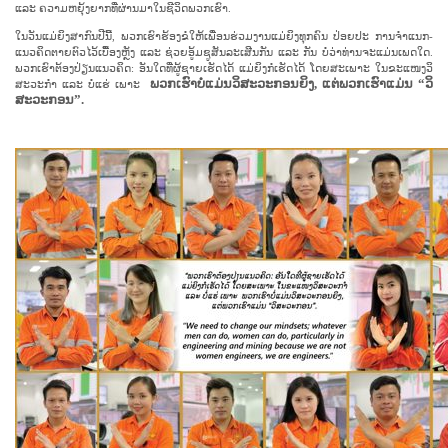
ແລະ ຄວາມ​ຫຍຸ້ງ​ຍາກ​ທີ່​ຜ່ານ​ມາ​ໃນ​ຊີ​ວິດ​ພວກ​ເຮົາ.
ໃນ​ວັນ​ແມ່​ຍິງ​ສາ​ກົນ​ປີ​ນີ້, ພວກ​ເຮົາ​ຮ້ອງ​ຂໍ​ໃຫ້​ເພື່ອນ​ຮ່ວມ​ງານ​ແມ່​ຍິງ​ທຸກ​ຄົນ ປ່ອຍ​ປະ ການ​ຈຳ​ແນກ-
ແນວ​ຄິດ​ຕາຍ​ຕົວ​ໄວ້​ເບື້ອງຫຼັງ ແລະ ຊ່ວຍ​ອູ້​ມ​ຊູ​ສັນ​ລະ​ເສີນ​ກັນ​ ແລະ ​ກັນ ບໍ່​ວ່າ​ທ່ານ​ຈະ​ແມ່ນ​ເພດ​ໃດ.
ພວກ​ເຮົາ​ຕ້ອງ​ປ່ຽນ​ແນວ​ຄິດ: ອັນ​ໃດ​ທີ່​ຜູ້​ຊາຍ​ເຮັດ​ໄດ້ ແມ່​ຍິງ​ກໍ​ເຮັດ​ໄດ້ ໂດຍ​ສະ​ເພາະ ໃນ​ຂະ​ແໜງວິ​
ພວກ​ເຮົາ​ບໍ່​ແມ່ນ​ວິ​ສະ​ວະ​ກອນ​ຍິງ, ແຕ່​ພວກ​ເຮົາ​ແມ່ນ “ວິ​
ສະ​ວະ​ກຳ ແລະ ບໍ່​ແຮ່ ເພາະ
ສະ​ວະ​ກອນ”.