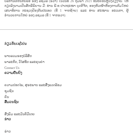
ບໍລິການເຕັກນິກບໍ່ແຮ່ ຂອງ ລຊມລ (ຂວາ) ໃນວັນທີ 26 ກຸມພາ 2021 ທີ່ນະຄອນຫຼວງວຽງຈັນ. ໃຫ້
ກຽດລົງນາມເປັນສັກຂີພິຍານ ມີ: ທ່ານ ພັ.ທ ປາດຖະໜາ ບຸດຕິຈັກ, ຮອງຫົວໜ້າຫ້ອງການກົມໃຫຍ່
ເສນາທິການ ກະຊວງປ້ອງກັນປະເທດ (ທີ 1 ຈາກຊ້າຍ) ແລະ ທ່ານ ສະໝານ ອະເນກາ, ຜູ້
ອຳນວຍການໃຫຍ່ ຂອງ ລຊມລ (ທີ 1 ຈາກຂວາ).
ກ່ຽວກັບເຊໂປນ
ພາບລວມຂອງບໍລິສັດ
ພາລະກິດ, ວິໄສທັດ ແລະຄຸນຄ່າ
Contact Us
ຄວາມຍືນຍົງ
ຄວາມປອດໄພ, ສຸຂະພາບ ແລະສິ່ງແວດລ້ອມ
ຊຸມຊົນ
ຄົນ
ສື່ມວນຊົນ
ສິ່ງພິມ ແລະມັນຕິມີເດຍ
ຂ່າວ
ຂ່າວ