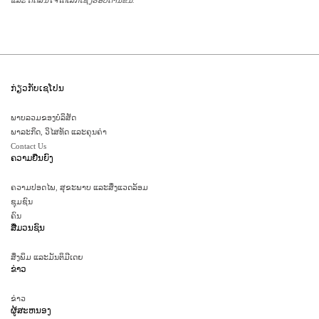
ແລະ ຕັດ​ສິນ​ໃຈ​ໄດ້​ເລິກ​ເຊິ່ງ​ຮອບດ້ານ​ຂຶ້ນ.”
ກ່ຽວກັບເຊໂປນ
ພາບລວມຂອງບໍລິສັດ
ພາລະກິດ, ວິໄສທັດ ແລະຄຸນຄ່າ
Contact Us
ຄວາມຍືນຍົງ
ຄວາມປອດໄພ, ສຸຂະພາບ ແລະສິ່ງແວດລ້ອມ
ຊຸມຊົນ
ຄົນ
ສື່ມວນຊົນ
ສິ່ງພິມ ແລະມັນຕິມີເດຍ
ຂ່າວ
ຂ່າວ
ຜູ້ສະຫນອງ