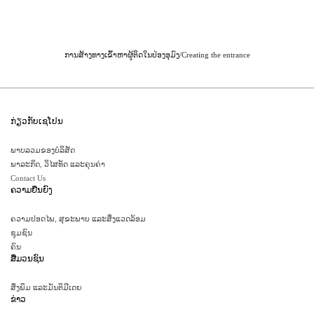
ການ​ສ້າງ​ທາງ​ເຂົ້າຫາ​ຜູ້​ຕິດ​ໃນ​ປ່ອງ​ອຸ​ມົງ/
Creating the entrance
ກ່ຽວກັບເຊໂປນ
ພາບລວມຂອງບໍລິສັດ
ພາລະກິດ, ວິໄສທັດ ແລະຄຸນຄ່າ
Contact Us
ຄວາມຍືນຍົງ
ຄວາມປອດໄພ, ສຸຂະພາບ ແລະສິ່ງແວດລ້ອມ
ຊຸມຊົນ
ຄົນ
ສື່ມວນຊົນ
ສິ່ງພິມ ແລະມັນຕິມີເດຍ
ຂ່າວ