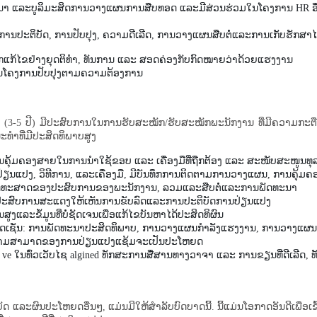
 ແລະບູລິມະສິດການວາງແຜນການສືບທອດ ແລະມີສ່ວນຮ່ວມໃນໂຄງການ HR ອື່ນໆ ແລ
ນ​ປະ​ຕິ​ບັດ​, ການ​ປັບ​ປຸງ​, ຄວາມ​ດີ​ເລີດ​, ການ​ວາງ​ແຜນ​ສືບ​ຕໍ່​ແລະ​ການ​ເກັບ​ຮັກ​ສາ​ໄວ
​ແກ້​ໄຂ​ຢ່າງ​ຍຸດຕິ​ທຳ, ທັນ​ການ ​ແລະ ສອດຄ່ອງ​ກັບ​ກົດໝາຍ​ວ່າ​ດ້ວຍ​ແຮງ​ງານ
ເນີນໂຄງການປັບປຸງຕາມຄວາມຕ້ອງການ
ັດ (3-5 ປີ) ມີປະສົບການໃນການຮັບສະໝັກ/ຮັບສະໝັກພະນັກງານ ທີ່ມີຄວາມກະຕືລ
ທໍາທີ່ມີປະສິດທິພາບສູງ
ມຄອງສາຍໃນການນຳໃຊ້ຂອບ ແລະ ເຄື່ອງມືທີ່ຖືກຕ້ອງ ແລະ ສະໜັບສະໜູນທຸລະ
ານ​ປ່ຽນ​ແປງ, ວິ​ທີ​ການ, ແລະ​ເຄື່ອງ​ມື, ມີ​ບັນ​ທຶກ​ການ​ຕິດ​ຕາມ​ການ​ວາງ​ແຜນ, ການ​ຄຸ້ມ​ຄ
ຍຸດ​ທະ​ສາດ​ຂອງ​ປະ​ສົບ​ການ​ຂອງ​ພະ​ນັກ​ງານ, ລວມ​ແລະ​ສືບ​ຕໍ່​ແລະ​ການ​ພັດ​ທະ​ນາ
ມີ​ປະ​ສົບ​ການ​ສະ​ແດງ​ໃຫ້​ເຫັນ​ການ​ຂັບ​ລົດ​ແລະ​ການ​ປະ​ຕິ​ບັດ​ການ​ປ່ຽນ​ແປງ
ະ​ຂໍ້​ມູນ​ທີ່​ບໍ່​ຊັດ​ເຈນ​ເພື່ອ​ແກ້​ໄຂ​ບັນ​ຫາ​ໄດ້​ປະ​ສິດ​ທິ​ຜົນ
ດເຊັ່ນ: ການພັດທະນາປະສິດທິພາບ, ການວາງແຜນກໍາລັງແຮງງານ, ການວາງແຜນ
ຄວາມສາມາດຂອງການປ່ຽນແປງແຊ້ມຈະເປັນປະໂຫຍດ
 ve ໃນທົ່ວເວັບໄຊ algined ທັກສະການສື່ສານທາງວາຈາ ແລະ ການຂຽນທີ່ດີເລີດ, 
ະຜົນປະໂຫຍດອື່ນໆ, ແມ່ນມີໃຫ້ສຳລັບບົດບາດນີ້. ນີ້​ແມ່ນ​ໂອກາດ​ອັນ​ດີ​ເພື່ອ​ເຂົ້າ​ຮ່