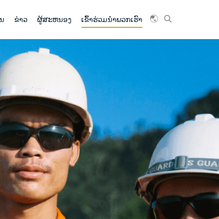
ົນ
ຂ່າວ
ຜູ້ສະຫນອງ
ເຂົ້າ​ຮ່ວມ​ນໍາ​ພວກ​ເຮົາ