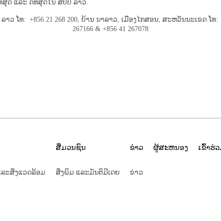
່​ທີ່​ສຸດ ​ແລະ ດີ​ທີ່​ສຸດ​ໃນ ສປປ ລາວ.
ລາວ ໂທ: +856 21 268 200, ບ້ານ ນາລາວ, ເມືອງໄກສອນ, ສະຫວັນນະເຂດ ໂທ: +8
267166 & +856 41 267078
ສື່ມວນຊົນ
ຂ່າວ
ຜູ້ສະຫນອງ
ເຂົ້າ​ຮ່
ລະສິ່ງແວດລ້ອມ
ສິ່ງພິມ ແລະມັນຕິມີເດຍ
ຂ່າວ