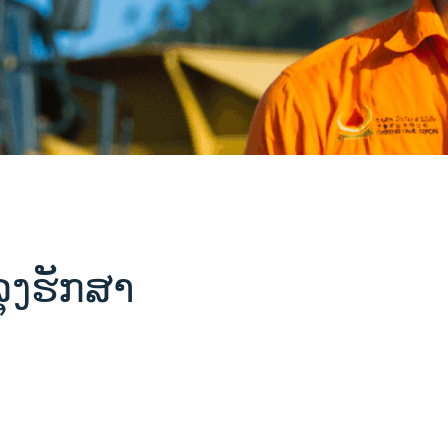
ລຸງຮັກສາ