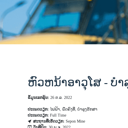
ຫົວຫນ້າອາວຸໂສ - ບໍາ
ຂໍ້ມູນເລກລຸ້ນ:
26 ຕ.ລ. 2022
ປະເພດວຽກ:
ໄຟຟ້າ, ພືດຄົງທີ່, ບໍາລຸງຮັກສາ
ປະເພດວຽກ:
Full Time
ສະຖານທີ່ເຮັດວຽກ:
Sepon Mine
ວັນທີປິດ:
30 ພ.ຈ. 2022