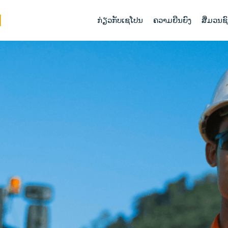
ກ່ຽວກັບເຊໂປນ
ຄວາມຍືນຍົງ
ສື່ມວນຊ