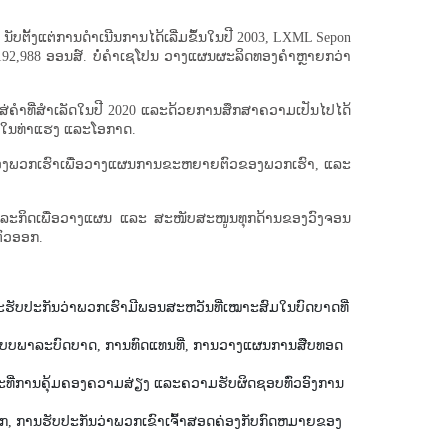
ັບຕັ້ງແຕ່ການດໍາເນີນການໄດ້ເລີ່ມຂຶ້ນໃນປີ 2003, LXML Sepon
192,988 ອອນສ໌. ບໍ່ຄຳເຊໂປນ ວາງແຜນຜະລິດທອງຄຳຫຼາຍກວ່າ
ສ່ຄໍາທີ່ສໍາເລັດໃນປີ 2020 ແລະດ້ວຍການສຶກສາຄວາມເປັນໄປໄດ້
. ໃນທ່າແຮງ ແລະໂອກາດ.
ນຂອງພວກເຮົາເພື່ອວາງແຜນການຂະຫຍາຍຕົວຂອງພວກເຮົາ, ແລະ
ວທຸລະກິດເພື່ອວາງແຜນ ແລະ ສະໜັບສະໜູນທຸກດ້ານຂອງວົງຈອນ
ົວອອກ.
ະຮັບປະກັນວ່າພວກເຮົາມີພອນສະຫວັນທີ່ເໝາະສົມໃນບົດບາດທີ່
ອອກແບບພາລະບົດບາດ, ການທົດແທນທີ່, ການວາງແຜນການສືບທອດ
ະ​ທີ່​ການ​ຄຸ້ມ​ຄອງ​ຄວາມ​ສ່ຽງ ແລະ​ຄວາມ​ຮັບ​ຜິດ​ຊອບ​ທົ່ວ​ອົງ​ການ​
ກ​, ການ​ຮັບ​ປະ​ກັນ​ວ່າ​ພວກ​ເຂົາ​ເຈົ້າ​ສອດ​ຄ່ອງ​ກັບ​ກົດ​ຫມາຍ​ຂອງ​