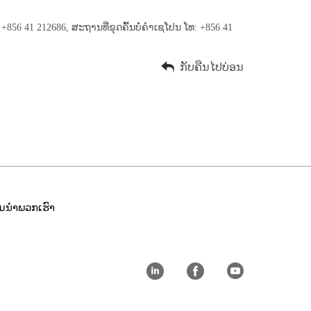
56 41 212686, ສະຖານທີ່ຂຸດຄົ້ນບໍ່ຄຳເຊໂປນ ໂທ: +856 41
ກັບຄືນໄປບ່ອນ
ວມ​ນໍາ​ພວກ​ເຮົາ