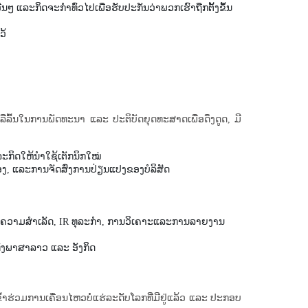
ະກິດຈະກໍາທົ່ວໄປເພື່ອຮັບປະກັນວ່າພວກເຮົາຖືກຕັ້ງຂຶ້ນ
້​
ືລົ້ນໃນການພັດທະນາ ແລະ ປະຕິບັດຍຸດທະສາດເພື່ອດຶງດູດ, ມີ
ກິດໃຫ້ນຳໃຊ້ເຕັກນິກໃໝ່
ອງ, ແລະ​ການ​ຈັດ​ສົ່ງ​ການ​ປ່ຽນ​ແປງ​ຂອງ​ບໍ​ລິ​ສັດ
ຄວາມສໍາເລັດ, IR ທຸລະກໍາ, ການວິເຄາະແລະການລາຍງານ
ທັງພາສາລາວ ແລະ ອັງກິດ
ວມ​ການ​ເຄື່ອນ​ໄຫວ​ບໍ່​ແຮ່​ລະດັບ​ໂລກ​ທີ່​ມີ​ຢູ່​ແລ້ວ ​ແລະ ປະກອບ