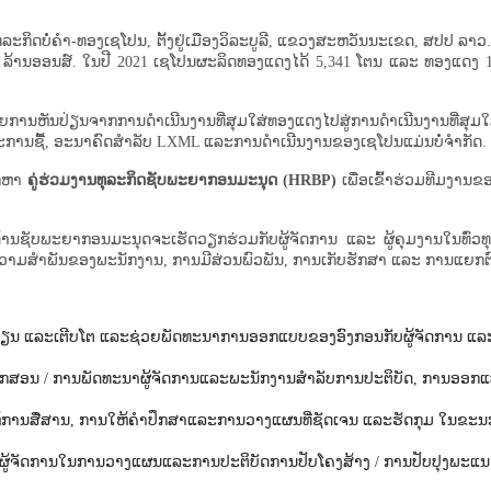
ຸລະກິດບໍ່ຄຳ-ທອງເຊໂປນ, ຕັ້ງຢູ່ເມືອງວິລະບູລີ, ແຂວງສະຫວັນນະເຂດ, ສປປ ລາວ. ນ
 ລ້ານອອນສ໌. ໃນປີ 2021 ເຊໂປນຜະລິດທອງແດງໄດ້ 5,341 ໂຕນ ແລະ ທອງແດງ 
ວຍການຫັນປ່ຽນຈາກການດໍາເນີນງານທີ່ສຸມໃສ່ທອງແດງໄປສູ່ການດໍາເນີນງານທີ່ສຸມໃ
ະການຊື້, ອະນາຄົດສໍາລັບ LXML ແລະການດໍາເນີນງານຂອງເຊໂປນແມ່ນບໍ່ຈໍາກັດ
ອກຫາ
ຄູ່ຮ່ວມງານທຸລະກິດຊັບພະຍາກອນມະນຸດ (HRBP)
ເພື່ອເຂົ້າຮ່ວມທີມງາ
ດ້ານຊັບພະຍາກອນມະນຸດຈະເຮັດວຽກຮ່ວມກັບຜູ້ຈັດການ ແລະ ຜູ້ຄຸມງານໃນທົ່
ວາມສຳພັນຂອງພະນັກງານ, ການມີສ່ວນພົວພັນ, ການເກັບຮັກສາ ແລະ ການແຍກຕ
ຫັນປ່ຽນ ແລະເຕີບໂຕ ແລະຊ່ວຍພັດທະນາການອອກແບບຂອງອົງກອນກັບຜູ້ຈັດການ ແລ
: ຄູຝຶກສອນ / ການພັດທະນາຜູ້ຈັດການແລະພະນັກງານສໍາລັບການປະຕິບັດ, ການ
ຫ້​ການ​ສື່​ສານ, ການ​ໃຫ້​ຄຳ​ປຶກ​ສາ​ແລະ​ການ​ວາງ​ແຜນ​ທີ່​ຊັດ​ເຈນ ແລະ​ຮັດ​ກຸມ ໃນ​ຂະ​ນ
​ຜູ້​ຈັດ​ການ​ໃນ​ການ​ວາງ​ແຜນ​ແລະ​ການ​ປະ​ຕິ​ບັດ​ການ​ປັບ​ໂຄງ​ສ້າງ / ການ​ປັບ​ປຸງ​ພະ​ແນ