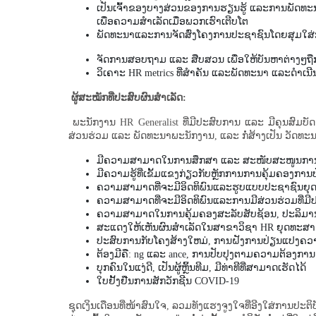
ເປັນເຈົ້າຂອງບາງສ່ວນຂອງການຮຽນຮູ້ ແລະການພັດທະນາ
ເພື່ອຄວາມສໍາເລັດເມື່ອພວກເຮົາເຕີບໂຕ
ພັດ​ທະ​ນາ​ແລະ​ການ​ຈັດ​ສົ່ງ​ໂຄງ​ການ​ປະ​ຊາ​ຊົນ​ໂດຍ​ສຸມ​ໃສ່​ກາ
ຈັດການ​ສອບ​ຖາມ ​ແລະ ສືບສວນ ​ເພື່ອ​ໃຫ້​ບັນຫາ​ຕ່າງໆ​ຖືກ
ວິເຄາະ HR metrics ທີ່ສໍາຄັນ ແລະພັດທະນາ ແລະດໍາ
ຜູ້ສະໝັກທີ່ປະສົບຜົນສໍາເລັດ:
ພະນັກງານ HR Generalist ທີ່ມີປະສົບການ ແລະ ມີຄຸນສົມບ
ສ່ວນຮ່ວມ ແລະ ພັດທະນາພະນັກງານ, ແລະ ກໍ່ສ້າງເປັນ ວັດທະນະ
ມີຄວາມສາມາດໃນການສຶກສາ ແລະ ສະໜັບສະໜູນການຄຸ້
ມີ​ຄວາມ​ຮູ້​ທີ່​ເຂັ້ມ​ແຂງ​ກ່ຽວ​ກັບ​ຫຼັກ​ການ​ການ​ຄຸ້ມ​ຄອງ​ກ
ຄວາມ​ສາ​ມາດ​ທີ່​ຈະ​ມີ​ອິດ​ທິ​ພົນ​ແລະ​ຮູບ​ແບບ​ປະ​ຊາ​ຊົນ​
ຄວາມ​ສາ​ມາດ​ທີ່​ຈະ​ມີ​ອິດ​ທິ​ພົນ​ແລະ​ການ​ມີ​ສ່ວນ​ຮ່ວມ​ທີ່​
ຄວາມ​ສາ​ມາດ​ໃນ​ການ​ຄຸ້ມ​ຄອງ​ສະ​ລັບ​ສັບ​ຊ້ອນ​, ປະ​ລິ​ມານ​ສູງ​ແລ
ສະແດງໃຫ້ເຫັນຜົນສໍາເລັດໃນສາຂາວິຊາ HR ຍຸດທະສາ
ປະສົບການກັບໂຄງສ້າງໃຫມ່, ການຝັງການປ່ຽນແປງ
ຕ້ອງມີຄື: ng ແລະ ance, ການປັບປຸງຕາມຄວາມຕ້ອງການ
ບຸກ​ຄົນ​ໃນ​ແງ່​ດີ, ເປັນ​ຜູ້​ຫຼິ້ນ​ທີມ, ມີ​ທ່າ​ທີ​ທີ່​ສາ​ມາດ​ເຮັດ​ໄດ້
ໃບຢັ້ງຢືນການສັກວັກຊີນ COVID-19
ຊຸດເງິນເດືອນທີ່ໜ້າສົນໃຈ, ລວມທັງແຮງຈູງໃຈທີ່ອີງໃສ່ການປະຕິບັດ ແລ