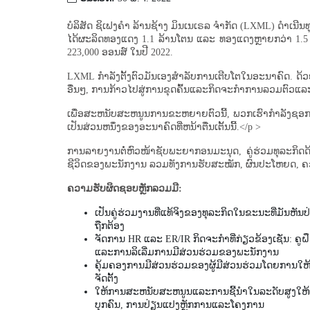
ບໍລິສັດ ຊິເຟງຄຳ ລ້ານຊ້າງ ມິນເນເຣລ ຈຳກັດ (LXML) ດຳເນີນທ
ໄດ້ຜະລິດທອງແດງ 1.1 ລ້ານໂຕນ ແລະ ທອງແດງຫຼາຍກວ່າ 1.5
223,000 ອອນສ໌ ໃນປີ 2022.
LXML ກໍາລັງຕັ້ງຕົວມັນເອງສໍາລັບການເຕີບໂຕໃນອະນາຄົດ. ດ້
ອື່ນໆ, ການກ້າວໄປສູ່ການຂຸດຄົ້ນແລະກິດຈະກໍາການລວມຕົວແລ
ເພື່ອສະຫນັບສະຫນູນການຂະຫຍາຍຕົວນີ້, ພວກເຮົາກໍາລັງຊ
ເປັນສ່ວນຫນຶ່ງຂອງອະນາຄົດທີ່ຫນ້າຕື່ນເຕັ້ນນີ້.</p >
ການລາຍງານຕໍ່ຫົວໜ້າຊັບພະຍາກອນມະນຸດ, ຄູ່ຮ່ວມທຸລະກິດ
ຊີວິດຂອງພະນັກງານ ລວມທັງການຮັບສະໝັກ, ຜົນປະໂຫຍດ, ຄ
ຄວາມຮັບຜິດຊອບຫຼັກລວມມີ:
ເປັນຄູ່ຮ່ວມງານທີ່ແທ້ຈິງຂອງທຸລະກິດໃນຂະນະທີ່ມັນ
ຖືກຕ້ອງ
ຈັດການ HR ແລະ ER/IR ກິດຈະກໍາທີ່ກ່ຽວຂ້ອງເຊັ່ນ
ແລະການລິເລີ່ມການມີສ່ວນຮ່ວມຂອງພະນັກງານ
ຄຸ້ມ​ຄອງ​ການ​ມີ​ສ່ວນ​ຮ່ວມ​ຂອງ​ຜູ້​ມີ​ສ່ວນ​ຮ່ວມ​ໂດຍ​ການ​ໃ
ຈັດ​ຕັ້ງ
ໃຫ້​ການ​ສະ​ຫນັບ​ສະ​ຫນູນ​ແລະ​ການ​ຊີ້​ນໍາ​ໃນ​ລະ​ດັບ​ສູງ​ໃຫ້
ບຸກ​ຄົນ​, ການ​ປ່ຽນ​ແປງ​ຫຼັກ​ການ​ແລະ​ໂຄງ​ການ​