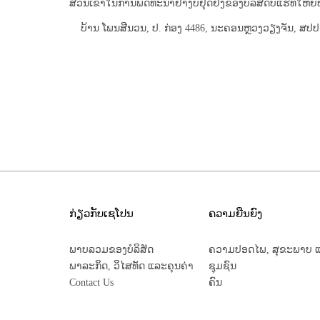
ສ່ວນ​ເຂົ້າ​ໃນ​ການ​ພັດທະນາ​ຢ່າງ​ບໍ່​ຢຸດ​ຢັ້ງ​ຂອງ​ບໍລິສັດ​ບໍ່​ແຮ່​ທີ່​ໃຫຍ
ບ້ານ ໂພນສີນວນ, ປ. ກ່ອງ 4486, ນະຄອນຫຼວງວຽງຈັນ, ສປປ 
ກ່ຽວກັບເຊໂປນ
ຄວາມຍືນຍົງ
ພາບລວມຂອງບໍລິສັດ
ຄວາມປອດໄພ, ສຸຂະພາບ ແ
ພາລະກິດ, ວິໄສທັດ ແລະຄຸນຄ່າ
ຊຸມຊົນ
Contact Us
ຄົນ