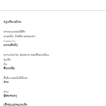
ກ່ຽວກັບເຊໂປນ
ພາບລວມຂອງບໍລິສັດ
ພາລະກິດ, ວິໄສທັດ ແລະຄຸນຄ່າ
Contact Us
ຄວາມຍືນຍົງ
ຄວາມປອດໄພ, ສຸຂະພາບ ແລະສິ່ງແວດລ້ອມ
ຊຸມຊົນ
ຄົນ
ສື່ມວນຊົນ
ສິ່ງພິມ ແລະມັນຕິມີເດຍ
ຂ່າວ
ຂ່າວ
ຜູ້ສະຫນອງ
ເຂົ້າ​ຮ່ວມ​ນໍາ​ພວກ​ເຮົາ