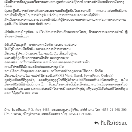
ເລີ່ມຕົ້ນການປັບປຸງແລະຈັດການແຜນການຫຼຸດຜ່ອນຄ່າໃຊ້ຈ່າຍໂດຍການກໍານົດຜະລິດຕະພັນທາງ
ເລືອກ.
ຊ່ວຍ​ເຫຼືອ​ທີມ​ງານ​ໃນ​ການ​ຕິດ​ຕາມ​ກວດ​ກາ​ລະ​ດັບ​ຫຼັກ​ຊັບ​ໃນ​ສະ​ຖານ​ທີ່ - ການ​ກວດ​ສອບ​ບັນ​ຊີ​ລາຍ​
ການ​ສິນ​ຄ້າ​ທັງ​ຫມົດ​, ການ​ຮ້ອງ​ຂໍ​ປະ​ຈໍາ​ວັນ​, ການ​ອອກ​ແລະ​ລາຍ​ການ​ທີ່​ໄດ້​ຮັບ​.
ສໍາເລັດການລາຍງານຂອງພະແນກທັງຫມົດຕໍ່ຜູ້ອໍານວຍການອາຫານຕາມຕາຕະລາງການລາຍງານ
ຄຸນສົມບັດ, ທັກສະ ແລະ ປະສົບການ
ມີປະສົບການຢ່າງໜ້ອຍ 5 ປີໃນດ້ານການຕ້ອນຮັບຂະໜາດໃຫຍ່, ຮ້ານອາຫານຂະໜາດໃຫຍ່ ຫຼື
ຮ້ານອາຫານຊັ້ນນຳ
ພໍ່ຄົວທີ່ມີຄຸນວຸດທິ - ອາຫານຕາເວັນຕົກ, ເອເຊຍ ແລະລາວ
ໃບຢັ້ງຢືນການຝຶກອົບຮົມຄວາມປອດໄພດ້ານອາຫານ
ມີຄວາມຮູ້ຢ່າງກວ້າງຂວາງໃນການກະກຽມເຮືອນຄົວຫຼາຍ.
ຄວາມຮູ້ກ່ຽວກັບອາຫານຕາເວັນຕົກ ແລະຫຼາຍຊາດ
ຄວາມສາມາດໃນການຕິດຕາມແລະຕິດຕາມລາຄາອາຫານປະຈໍາວັນ
ການສື່ສານທີ່ດີເລີດແລະທັກສະລະຫວ່າງບຸກຄົນ
ການບໍລິການຮັດກຸມແລະຄວາມສາມາດໃນການເຮັດວຽກພາຍໃຕ້ຄວາມກົດດັນ
ມີຄວາມຊຳນານໃນການນຳໃຊ້ຄອມພິວເຕີ (MS Word, Excel, PowerPoint, Outlook)
ຊຸດເງິນເດືອນທີ່ດຶງດູດໃຈ, ລວມທັງແຮງຈູງໃຈທີ່ອີງໃສ່ການປະຕິບັດແລະຜົນປະໂຫຍດອື່ນໆ, ແມ່ນ
ມີການສະເຫນີສໍາລັບບົດບາດນີ້. ນີ້​ແມ່ນ​ໂອກາດ​ອັນ​ດີ​ເພື່ອ​ເຂົ້າ​ຮ່ວມ​ການ​ດຳ​ເນີນ​ງານ​ການ​ຂຸດ​ຄົ້ນ​ບໍ່​
ແຮ່​ລະດັບ​ໂລກ ​ແລະ ປະກອບສ່ວນ​ເຂົ້າ​ໃນ​ການ​ພັດທະນາ​ຢ່າງ​ບໍ່​ຢຸດ​ຢັ້ງ​ຂອງ​ບໍລິສັດ​ບໍ່​ແຮ່​ທີ່​ໃຫຍ່​ທີ່​ສຸດ
​ແລະ ດີ​ທີ່​ສຸດ​ໃນ ສປປ ລາວ.
ບ້ານ ໂພນສີນວນ, P.O. ກ່ອງ 4486, ນະຄອນຫຼວງວຽງຈັນ, ສປປ ລາວ ໂທ: +856 21 268 200,
ບ້ານ ນາລາວ, ເມືອງໄກສອນ, ສະຫວັນນະເຂດ ໂທ: +856 41 212686
ກັບຄືນໄປບ່ອນ