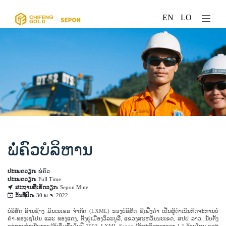
EN
LO
ພໍ່ຄົວບໍລິຫານ
ປະເພດວຽກ:
ພໍ່ຄົວ
ປະເພດວຽກ:
Full Time
ສະຖານທີ່ເຮັດວຽກ:
Sepon Mine
ວັນທີປິດ:
30 ພ.ຈ. 2022
ບໍລິສັດ ລ້ານຊ້າງ ມິນເນເຣລ ຈຳກັດ (LXML) ຂອງບໍລິສັດ ຊີເຟີງຄຳ ເປັນຜູ້ດຳເນີນກິດຈະການບໍ່
ຄຳ-ທອງເຊໂປນ ແລະ ທອງແດງ, ຕັ້ງຢູ່ເມືອງວິລະບູລີ, ແຂວງສະຫວັນນະເຂດ, ສປປ ລາວ. ນັບຕັ້ງ
ແຕ່ການດໍາເນີນການໄດ້ເລີ່ມຂຶ້ນໃນປີ 2003, LXML Sepon ໄດ້ຜະລິດທອງແດງ 1.1 ລ້ານໂຕນ ແລະ