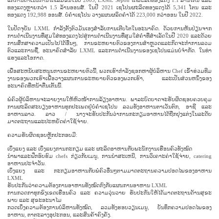
ທອງແດງຫຼາຍກວ່າ 1.5 ລ້ານອອນສ໌. ໃນປີ 2021 ເຊໂປນຜະລິດທອງແດງໄດ້ 5,341 ໂຕນ ແລະ
ທອງແດງ 192,988 ອອນສ໌. ບໍ່ຄຳເຊໂປນ ວາງແຜນຜລິດຄຳໄດ້ 223,000 ກວ່າອອນ ໃນປີ 2022.
ໃນປັດຈຸບັນ LXML ກໍາລັງຕັ້ງຕົວມັນເອງສໍາລັບການເຕີບໂຕໃນອະນາຄົດ. ດ້ວຍການຫັນປ່ຽນຈາກ
ການດໍາເນີນງານທີ່ສຸມໃສ່ທອງແດງໄປສູ່ການດໍາເນີນງານທີ່ສຸມໃສ່ຄໍາທີ່ສໍາເລັດໃນປີ 2020 ແລະດ້ວຍ
ການສຶກສາຄວາມເປັນໄປໄດ້ອື່ນໆ, ການຂະຫຍາຍຕົວຂອງການສໍາຫຼວດແລະກິດຈະກໍາການລວມ
ຕົວແລະການຊື້, ອະນາຄົດສໍາລັບ LXML ແລະການດໍາເນີນງານຂອງເຊໂປນແມ່ນບໍ່ຈໍາກັດ. ໃນທ່າ
ແຮງແລະໂອກາດ.
ເພື່ອສະຫນັບສະຫນູນການຂະຫຍາຍຕົວນີ້, ພວກເຮົາກໍາລັງຊອກຫາຜູ້ບໍລິຫານ Chef ເຂົ້າຮ່ວມທີມ
ງານຂອງພວກເຮົາເພື່ອວາງແຜນການຂະຫຍາຍຕົວຂອງພວກເຮົາ, ແລະເປັນສ່ວນຫນຶ່ງຂອງ
ອະນາຄົດທີ່ຫນ້າຕື່ນເຕັ້ນນີ້.
ພໍ່ຄົວຜູ້ບໍລິຫານຈະລາຍງານໃຫ້ຫົວໜ້າການລ້ຽງອາຫານ. ພາລະບົດບາດຈະຮັບຜິດຊອບຄວບຄຸມ
ການຜະລິດສະບຽງອາຫານທຸກປະເພດຢູ່ບໍ່ຄຳເຊໂປນ ລວມທັງອາຫານຕາເວັນຕົກ, ອາຊີ ແລະ
ອາຫານລາວ. ລາວ / ນາງຈະຮັບປະກັນວ່າການກະກຽມອາຫານໄດ້ຖືກປຸງແຕ່ງໃນລະດັບ
ມາດຕະຖານແລະປະຫຍັດຄ່າໃຊ້ຈ່າຍ.
ຄວາມຮັບຜິດຊອບຫຼັກປະກອບມີ:
ເບິ່ງແຍງ ແລະ ເບິ່ງແຍງການກະກຽມ ແລະ ຜະລິດອາຫານກັບພະນັກງານເຮືອນຄົວທັງໝົດ
ນໍາພາແລະຝຶກອົບຮົມ chefs ກ່ຽວກັບເມນູ, ການນໍາສະເຫນີ, ການວິເຄາະຄ່າໃຊ້ຈ່າຍ, catering
ອາຫານປະຈໍາວັນ.
ເບິ່ງແຍງ ແລະ ກະກຽມອາຫານກັບພໍ່ຄົວອື່ນໆຕາມມາດຕະຖານຄວາມປອດໄພຂອງອາຫານ
LXML
ຮັບປະກັນວ່າຄວາມຕ້ອງການອາຫານທັງໝົດກົງກັບແຜນການອາຫານ LXML
ການ​ກວດກາ​ທຸກ​ຂົງ​ເຂດ​ເຮືອນຄົວ ​ແລະ ຄວາມ​ວຸ່ນວາຍ ຮັບປະກັນ​ໃຫ້​ໄດ້​ມາດຕະຖານ​ດ້ານ​ສຸຂະ​
ພາບ ​ແລະ ສຸຂະ​ອະນາ​ໄມ
ກວດເບິ່ງຄວາມຕ້ອງການບໍລິຫານທັງໝົດ, ລວມທັງຮອບວຽນເມນູ, ບັນທຶກຄວາມປອດໄພຂອງ
ອາຫານ, ຕາຕະລາງອຸປະກອນ, ແລະສິນຄ້າຄົງຄັງ.