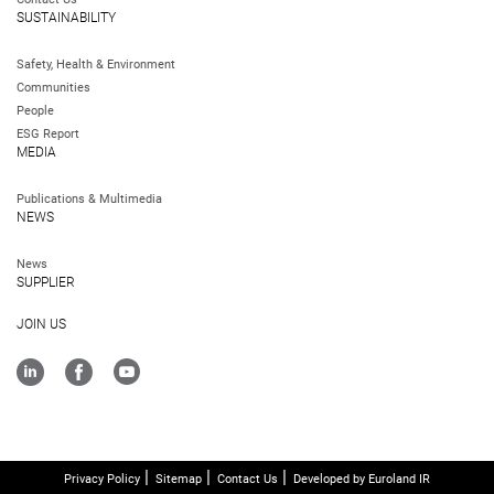
SUSTAINABILITY
Safety, Health & Environment
Communities
People
ESG Report
MEDIA
Publications & Multimedia
NEWS
News
SUPPLIER
JOIN US
Privacy Policy
Sitemap
Contact Us
Developed by Euroland IR