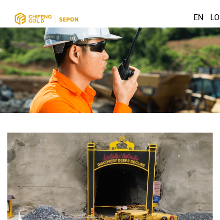
EN
LO