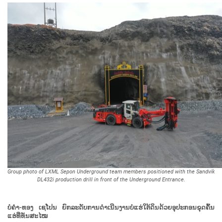
Group photo of LXML Sepon Underground team members positioned with the Sandvik
DL432i production drill in front of the Underground Entrance.
ບໍ່ຄໍາ-ທອງ
ເຊໂປນ ຍົກລະດັບການດໍາເນີນງານບໍ່ແຮ່ໃຕ້ດິນດ້ວຍອຸປະກອນຂຸດຄົ້ນ
ແຮ່ທີ່ທັນສະໄໝ