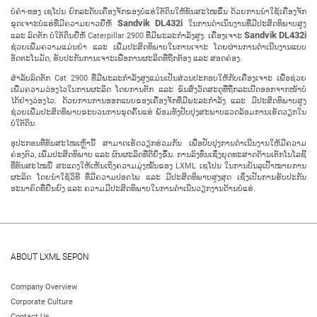
ບໍ່ຄໍາ-ທອງ ເຊໂປນ ຍົກລະດັບເຄື່ອງຈັກຂອງບໍ່ແຮ່ໃຕ້ດິນໃຫ້ທັນສະໄໝຂຶ້ນ ດ້ວຍການນໍາໃຊ້ເຄື່ອງຈັກ
Sandvik DL432i
ຂຸດເຈາະບໍ່ແຮ່ທີ່ມີຄວາມຍາວຍີ່ຫໍ້
ໃນການດໍາເນິນງານທີ່ມີປະສິດທິພາບສູງ
Sandvik DL432i
ແລະ ລົດຕັກ ບໍ່ໃຕ້ດິນຍີ່ຫໍ້ Caterpillar 2900 ທີ່ມີພະລະກໍາລັງສູງ. ເຄື່ອງເຈາະ
ຊ່ວຍເພີ່ມຄວາມແມ່ນຍໍາ ແລະ ເພີ່ມປະສິດທິພາບໃນການເຈາະ ໂດຍຜ່ານການດໍາເນີນງານແບບ
ອັດຕະໂນມັດ, ຮັບປະກັນການເຈາະເພື່ອການຜະລິດທີ່ຖືກຕ້ອງ ແລະ ສອດຄ່ອງ.
ສໍາລັບລົດຕັກ Cat 2900 ທີ່ມີພະລະກໍາລັງສູງແມ່ນເປັນສ່ວນປະກອບໃຫ້ກັບເຄື່ອງເຈາະ ເພື່ອຊ່ວຍ
ເພີ່ມຄວາມວ່ອງໄວໃນການຜະລິດ ໂດຍການຕັກ ແລະ ຂົນສົ່ງວັດສະດຸທີ່ຖືກລະເບີດອອກຈາກໜ້າບໍ່
ໄດ້ຢ່າງວ່ອງໄວ. ດ້ວຍການການອອກແບບຂອງເຄື່ອງຈັກທີ່ມີພະລະກໍາລັງ ແລະ ມີປະສິດທິພາບສູງ
ຊ່ວຍເພີ່ມປະສິດທິພາບຂະບວນການຂຸດຄົ້ນແຮ່ ພ້ອມທັງປັບປຸງສະພາບແວດລ້ອມການເຮັດວຽກໃນ
ບໍ່ໃຕ້ດິນ.
ອຸປະກອນທີ່ທັນສະໄໝເຫຼົ່ານີ້ ສາມາດເຮັດວຽກຮ່ວມກັນ ເພື່ອປັບປຸງການດໍາເນີນງານໃຫ້ມີຄວາມ
ຄ່ອງຕົວ, ເພີ່ມປະສິດທິພາບ ແລະ ຜົນຜະລິດທີ່ດີຍິ່ງຂຶ້ນ. ການລົງທຶນເຊິ່ງຍຸດທະສາດດ້ານເຕັກໂນໂລຊີ
ທີ່ທັນສະໄໝນີ້ ສະແດງໃຫ້ເຫັນເຖິງຄວາມມຸ່ງໝັ້ນຂອງ LXML ເຊໂປນ ໃນການບັນລຸເປົ້າໝາຍການ
ຜະລິດ ໂດຍນໍາໃຊ້ວິທີ ທີ່ມີຄວາມປອດໄພ ແລະ ມີປະສິດທິພາບສູງສຸດ ເຊິ່ງເປັນການຮັບປະກັນ
ອະນາຄົດທີ່ຍືນຍົງ ແລະ ຄວາມມີປະສິດທິພາບໃນການດໍາເນີນວຽກງານດ້ານບໍ່ແຮ່.
ABOUT LXML SEPON
Company Overview
Corporate Culture
Contact Us