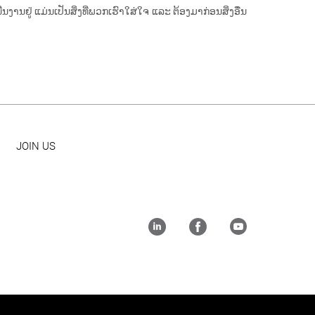
ຢູ່ ແມ່ນເປັນສິ່ງທີ່ພວກເຮົາໃສ່ໃຈ ແລະ ຕ້ອງມາກ່ອນສິ່ງອື່ນ
JOIN US