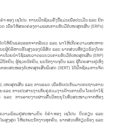
ຄໍາ-ທອງ ເຊໂປນ. ການເຝິກຊ້ອມຄັ້ງນີ້ແມ່ນເພື່ອປະເມີນ ແລະ ຍົກ
ວດ ເພື່ອໃຫ້ສອດຄ່ອງຕາມແຜນການຮັບມືຕໍ່ເຫດສຸກເສີນ (ERPs)
ອງ, ເຮັດໃຫ້ຍົນແລ່ນອອກຈາກລັນເວ ແລະ ພາໃຫ້ເກີດຄວາມເສຍຫາຍ
ະຜູ້ບໍລິຫານຂັ້ນສູງຂອງບໍລິສັດ ແລະ ພາກສ່ວນທີ່ກ່ຽວຂ້ອງໂດຍ
ການໂດຍນໍາໃຊ້ແຜນວາດຂະບວນການຮັບມືຕໍ່ເຫດສຸກເສີນ (ERP)
ັກບິນ, ຜູ້ຊ່ວຍນັກບິນ, ພະນັກງານຈຸບິນ ແລະ ຜູ້ໂດຍສານຢູ່ເທິງ
ງານຕອບສະໜອງຕໍ່ເຫດສຸກເສີນພິເສດ (SERT) ໄດ້ຝຶກຊ້ອມການຈັດ
ຟ, ເຫດສຸກເສີນ ແລະ ການແພດ ເພື່ອຮັບປະກັນມາດຕະຖານການ
່ສານ ແລະ ການປະສານງານກັບຄູ່ຮ່ວມງານດ້ານການບິນ ໂດຍນໍາໃຊ້
ມວ ແລະ ການລາຍງານຜ່ານຄື້ນວິທະຍຸໃນທົ່ວສະໜາມຈາກຫ້ອງ
ກຽມຄວາມພ້ອມຢູ່ສະໜາມບິນ ບໍ່ຄໍາ-ທອງ ເຊໂປນ. ບົດຮຽນ ແລະ
ປອດໄພສູງສຸດ ໃຫ້ແກ່ພະນັກງານທຸກຄົນ, ພາກສ່ວນທີ່ກ່ຽວຂ້ອງ ແລະ