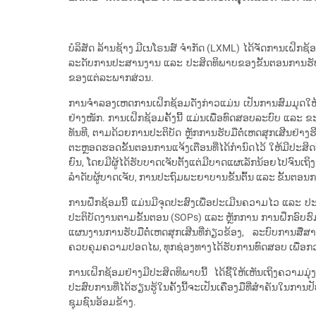
ບໍລິສັດ ລ້ານຊ້າງ ມີເນໂຣນສ໌ ຈຳກັດ (LXML) ໄດ້ຈັດການເຝິກຊ້
ລະດັບການປະສານງານ ແລະ ປະສິດທິພາບຂອງຂັ້ນຕອນການຮັບມືຕໍ
ຂອງແຕ່ລະພາກສ່ວນ.
ການຈໍາລອງເຫດການເຝິກຊ້ອມດັ່ງກ່າວແມ່ນ ເປັນການສົມມຸດໃຫ້
ຢ່າງໜັກ. ການເຝິກຊ້ອມຄັ້ງນີ້ ແມ່ນເພື່ອທົດສອບລະບົບ ແລະ 
ທັນທີ, ຕາມດ້ວຍການປະຕິບັດ ຫຼັກການຮັບມືຕໍ່ເຫດສຸກເສີ
ຕະຫຼອດຮອດຂັ້ນຕອນການແຈ້ງເຕືອນທີ່ໄດ້ກໍານົດໄວ້ ໃຫ້ມີປະສິດທ
ຍົນ, ໂດຍມີຜູ້ໄດ້ຮັບບາດເຈັບຕັ້ງແຕ່ມີບາດແຜເລັກນ້ອຍໄປຈົ
ລໍາດັບຜູ້ບາດເຈັບ, ການປະຖົມພະຍາບານຂັ້ນຕົ້ນ ແລະ ຂັ້ນຕອນກ
ການຝຶກຊ້ອມນີ້ ແມ່ນມີຈຸດປະສົງເພື່ອປະເມີນຄວາມໄວ ແລ
ປະຕິບັດງານຕາມຂັ້ນຕອນ (SOPs) ແລະ ຫຼັກການ ການຝຶກອົບຮົມ
ແຜນງານການຮັບມືຕໍ່ເຫດສຸກເສີນທີ່ກ່ຽວຂ້ອງ, ລະບົບກາ
ຄວບຄຸມຄວາມປອດໄພ, ທຸກຊ່ອງທາງໄດ້ຮັບການທົດສອບ ເພື່ອກວ
ການເຝິກຊ້ອມຢ່າງມີປະສິດທິພາບນີ້ ໄດ້ຊີ້ໃຫ້ເຫັນເຖິງຄວ
ປະສົບການທີ່ໄດ້ຮຽນຮູ້ໃນຄັ້ງນີ້ຈະເປັນເຄື່ອງມືທີ່ສຳຄັນໃນກາ
ຊຸມຊົນອ້ອມຂ້າງ.