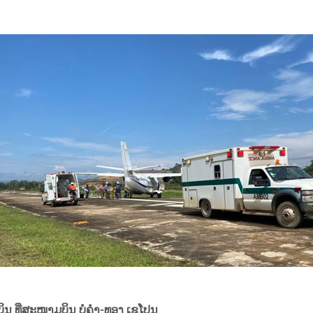
ິນ ທີ່ສະໜາມບິນ ບໍ່ຄໍາ-ທອງ ເຊໂປນ