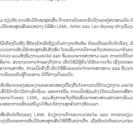
ອມ ກ່ຽວກັບ ການຮັບມືຕໍ່ເຫດສຸກເສີນ ດ້ານການບິນແບບຄົບວົງຈອນຢູ່ສະໜາມບິນ ບໍ່
່ເຫດສຸກເສີນລະຫວ່າງ ບໍລິສັດ LXML, Airtec ແລະ Lao Skyway ຢ່າງເຂັ້ມງ
ມີເຄື່ອງບິນໜຶ່ງ ທີ່ຕ້ອງຍົກເລີກຖ້ຽວບິນຢ່າງກະທັນຫັນ ຍ້ອນເກີດລະບົບຂັດຂ້
ຂະບວນການຮັບມືຕໍ່ເຫດສຸກເສີນທັງໝົດ ໂດຍເລີ່ມຈາກມີການແຈ້ງເຫດດ່ວນມາຍັງຄະນ
ນຢ່າງຮີບດ່ວນ ລວມທັງທີມງານມອດໄຟ ແລະ ທີມແພດພາກສະໜາມ ແລະ ການປະຕິບັດ
ິພາບ. ສະຖານະການຈໍາລອງດັ່ງກ່າວ ເຮັດໃຫ້ມີຜູ້ຄົນໄດ້ຮັບບາດເຈັບ ເຊິ່ງປະກອບມີນ
ນເຖິງອາການສາຫັດ. ການເຝິກຄັ້ງນີ້ ເຮັດໃຫ້ທີມແພດປະຈໍາພາກສະໜາມ ແລະ ທີມ
ານອົບພະຍົບຜູ້ໂດຍສານ ໄດ້ດີຢ່າງເປັນລະບົບ.
ະ ປະສິດທິພາບຂອງໜ່ວຍງານຕອບສະໜອງເບື້ອງຕົ້ນໃນການປະຕິບັດວຽກງານ ມອດໄ
ທີ່ໄດ້ກໍານົດໄວ້ຢ່າງຄົບຖ້ວນ. ນອກຈາກນັ້ນ, ການເຝິກຊ້ອມຍັງໄດ້ປະເມີນການສື
ນສື່ສານພາຍໃນຂອງ LXML, ລວມທັງການແຈ້ງເຕືອນທົ່ວພາກສະໜາມຜ່ານທາງອີເ
ດສອບການເຜີຍແຜ່ຂໍ້ມູນໃຫ້ພະນັກງານທຸກຄົນຢ່າງທັນເວລາ.
າມມຸ່ງໝັ້ນອັນຕໍ່ເນື່ອງຂອງ LXML ຕໍ່ວຽກງານດ້ານຄວາມປອດໄພ ແລະ ການກະ
ນປັບປຸງຂັ້ນຕອນການຮັບມືຕໍ່ເຫດສຸກເສີນໃຫ້ດີຂື້ນກວ່າເກົ່າ, ເພື່ອຮັບປະກັນຄວາມ