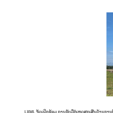
LXML
ຈັດເຝິກຊ້ອມ ການຮັບມືຕໍ່ເຫດສຸກເສີນດ້ານການບ