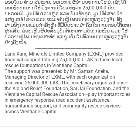
ມອບໂດຍ ທ່ານ ສະໝານ ອະເນກາ, ຜູ້ອໍານວຍການໃຫຍ່, ເຊິ່ງໄດ້
ມອບງົບປະມານໃຫ້ອົງການກູ້ໄພແຫ່ງລະ 25,000,000 ກີບ.
ປະກອບມີ: ມູນນິທິ ຊ່ວຍເຫຼືອ ແລະ ບັນເທົ່າທຸກ, ມູນນິທິ ສາຍໃຈ
ແຫ່ງ ສປປ ລາວ ແລະ ສະມາຄົມກູ້ໄພນະຄອນຫຼວງວຽງຈັນ ທັງ
ສາມອົງການແມ່ນກຳລັງຫຼັກທີ່ມີບົດບາດສຳຄັນໃນການຕອບໂຕ້ເຫດ
ສຸກເສີນ, ຊ່ວຍເຫຼືອຜູ້ປະສົບອຸບັດຕິເຫດຕາມທ້ອງຖະໜົນ ແລະ ໃຫ້
ບໍລິການກູ້ໄພ-ມະນຸດສະທຳ ແກ່ຊຸມຊົນໃນທົ່ວນະຄອນຫຼວງວຽງຈັນ
ຢ່າງຕັ້ງໜ້າ.
------------------------------------------------------
Lane Xang Minerals Limited Company (LXML) provided
financial support totaling 75,000,000 LAK to three local
rescue foundations in Vientiane Capital.
The support was presented by Mr. Saman Aneka,
Managing Director of LXML, with each organization
receiving 25,000,000 LAK. The beneficiary organizations—
the Aid and Relief Foundation, Sai Jai Foundation, and the
Vientiane Capital Rescue Association—play important roles
in emergency response, road accident assistance,
humanitarian support, and community rescue services
across Vientiane Capital.