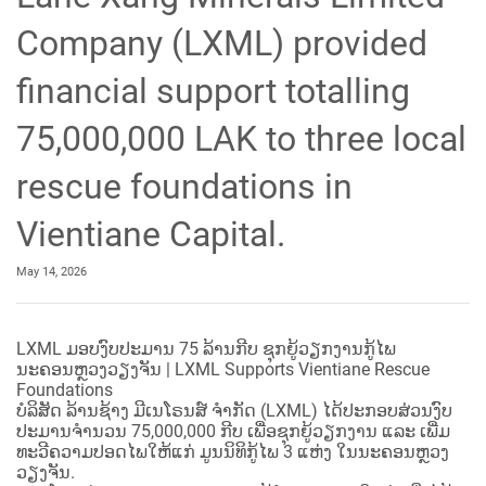
Company (LXML) provided
financial support totalling
75,000,000 LAK to three local
rescue foundations in
Vientiane Capital.
May 14, 2026
LXML ມອບງົບປະມານ 75 ລ້ານກີບ ຊຸກຍູ້ວຽກງານກູ້ໄພ
ນະຄອນຫຼວງວຽງຈັນ | LXML Supports Vientiane Rescue
Foundations
ບໍລິສັດ ລ້ານຊ້າງ ມີເນໂຣນສ໌ ຈຳກັດ (LXML) ໄດ້ປະກອບສ່ວນງົບ
ປະມານຈຳນວນ 75,000,000 ກີບ ເພື່ອຊຸກຍູ້ວຽກງານ ແລະ ເພີ່ມ
ທະວີຄວາມປອດໄພໃຫ້ແກ່ ມູນນິທິກູ້ໄພ 3 ແຫ່ງ ໃນນະຄອນຫຼວງ
ວຽງຈັນ.